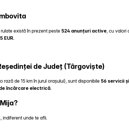
ambovita
o rulate există în prezent peste
524 anunțuri active
, cu valori
45 EUR
.
 Reședinței de Județ (Târgoviște)
o rază de 15 km în jurul orașului), sunt disponibile
56 servicii 
de încărcare electrică
.
 Mija?
indiferent unde te afli.