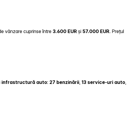
 de vânzare cuprinse între
3.600 EUR
și
57.000 EUR
.
Prețul
și infrastructură auto
:
27 benzinării
,
13 service-uri auto
,