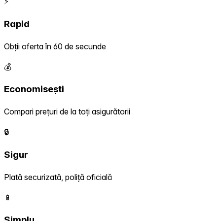
⚡
Rapid
Obții oferta în 60 de secunde
💰
Economisești
Compari prețuri de la toți asigurătorii
🔒
Sigur
Plată securizată, poliță oficială
📱
Simplu