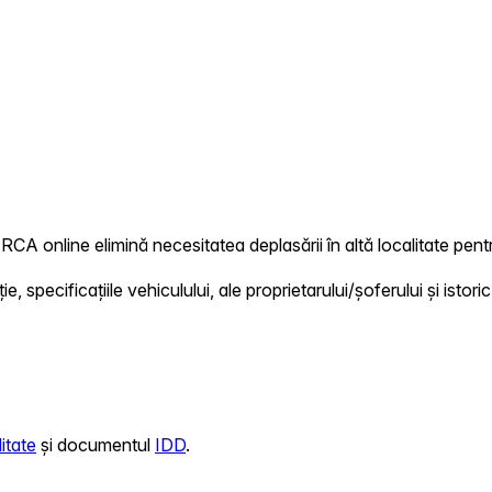
RCA online elimină necesitatea deplasării în altă localitate pentr
 specificațiile vehiculului, ale proprietarului/șoferului și istoric
itate
și documentul
IDD
.