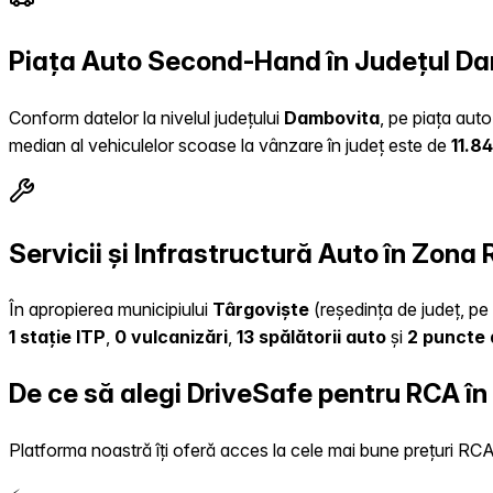
Piața Auto Second-Hand în Județul D
Conform datelor la nivelul județului
Dambovita
, pe piața aut
median al vehiculelor scoase la vânzare în județ este de
11.8
Servicii și Infrastructură Auto în Zona
În apropierea municipiului
Târgoviște
(reședința de județ, pe 
1 stație ITP
,
0 vulcanizări
,
13 spălătorii auto
și
2 puncte 
De ce să alegi DriveSafe pentru RCA în
Platforma noastră îți oferă acces la cele mai bune prețuri RCA, 