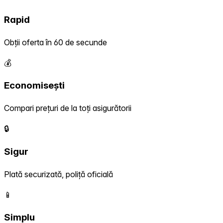
Rapid
Obții oferta în 60 de secunde
💰
Economisești
Compari prețuri de la toți asigurătorii
🔒
Sigur
Plată securizată, poliță oficială
📱
Simplu