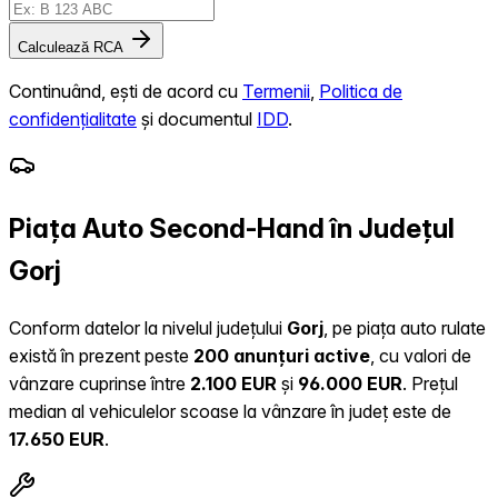
Calculează RCA
Continuând, ești de acord cu
Termenii
,
Politica de
confidențialitate
și documentul
IDD
.
Piața Auto Second-Hand în Județul
Gorj
Conform datelor la nivelul județului
Gorj
, pe piața auto rulate
există în prezent peste
200 anunțuri active
, cu valori de
vânzare cuprinse între
2.100 EUR
și
96.000 EUR
.
Prețul
median al vehiculelor scoase la vânzare în județ este de
17.650 EUR
.