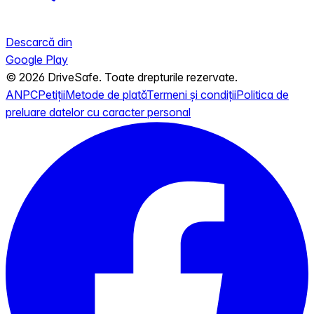
Descarcă din
Google Play
© 2026 DriveSafe. Toate drepturile rezervate.
ANPC
Petiții
Metode de plată
Termeni și condiții
Politica de
preluare datelor cu caracter personal