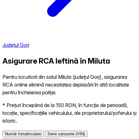
Județul Gorj
Asigurare RCA Ieftină în
Miluta
Pentru locuitorii din satul Miluta (județul Gorj), asigurarea
RCA online elimină necesitatea deplasării în altă localitate
pentru încheierea poliței.
* Prețuri începând de la 150 RON, în funcție de perioadă,
locație, specificațiile vehiculului, ale proprietarului/șoferului și
istoric.
Număr înmatriculare
Serie caroserie (VIN)