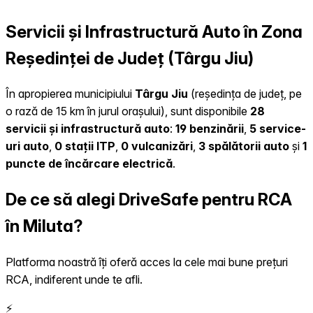
Servicii și Infrastructură Auto în Zona
Reședinței de Județ (Târgu Jiu)
În apropierea municipiului
Târgu Jiu
(reședința de județ, pe
o rază de 15 km în jurul orașului), sunt disponibile
28
servicii și infrastructură auto
:
19 benzinării
,
5 service-
uri auto
,
0 stații ITP
,
0 vulcanizări
,
3 spălătorii auto
și
1
puncte de încărcare electrică
.
De ce să alegi DriveSafe pentru RCA
în Miluta?
Platforma noastră îți oferă acces la cele mai bune prețuri
RCA, indiferent unde te afli.
⚡