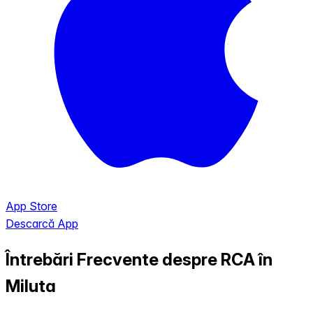
App Store
Descarcă App
Întrebări Frecvente despre RCA în
Miluta