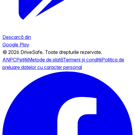
Descarcă din
Google Play
© 2026 DriveSafe. Toate drepturile rezervate.
ANPC
Petiții
Metode de plată
Termeni și condiții
Politica de
preluare datelor cu caracter personal