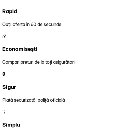
Rapid
Obții oferta în 60 de secunde
💰
Economisești
Compari prețuri de la toți asigurătorii
🔒
Sigur
Plată securizată, poliță oficială
📱
Simplu