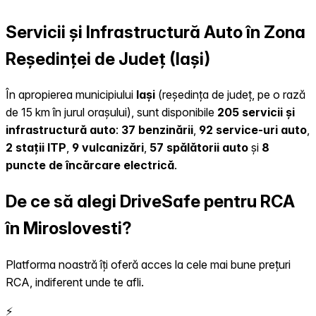
Servicii și Infrastructură Auto în Zona
Reședinței de Județ (Iași)
În apropierea municipiului
Iași
(reședința de județ, pe o rază
de 15 km în jurul orașului), sunt disponibile
205 servicii și
infrastructură auto
:
37 benzinării
,
92 service-uri auto
,
2 stații ITP
,
9 vulcanizări
,
57 spălătorii auto
și
8
puncte de încărcare electrică
.
De ce să alegi DriveSafe pentru RCA
în Miroslovesti?
Platforma noastră îți oferă acces la cele mai bune prețuri
RCA, indiferent unde te afli.
⚡