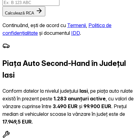
Calculează RCA
Continuând, ești de acord cu
Termenii
,
Politica de
confidențialitate
și documentul
IDD
.
Piața Auto Second-Hand în Județul
Iasi
Conform datelor la nivelul județului
Iasi
, pe piața auto rulate
există în prezent peste
1.283 anunțuri active
, cu valori de
vânzare cuprinse între
3.490 EUR
și
99.900 EUR
.
Prețul
median al vehiculelor scoase la vânzare în județ este de
17.949,5 EUR
.