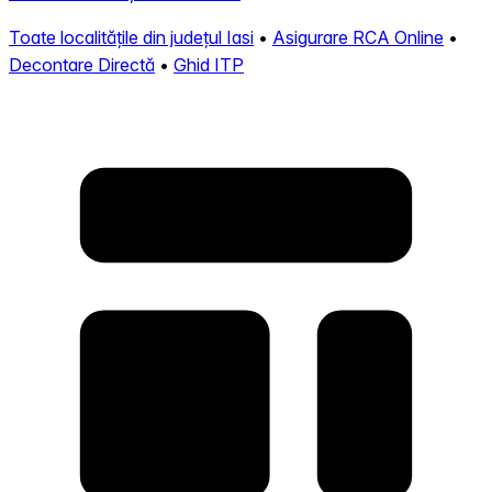
Toate localitățile din județul Iasi
•
Asigurare RCA Online
•
Decontare Directă
•
Ghid ITP