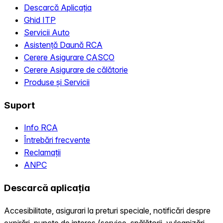
Descarcă Aplicația
Ghid ITP
Servicii Auto
Asistență Daună RCA
Cerere Asigurare CASCO
Cerere Asigurare de călătorie
Produse și Servicii
Suport
Info RCA
Întrebări frecvente
Reclamații
ANPC
Descarcă aplicația
Accesibilitate, asigurari la preturi speciale, notificări despre
expirări, puncte de interes (service, spălătorii, vulcanizări,