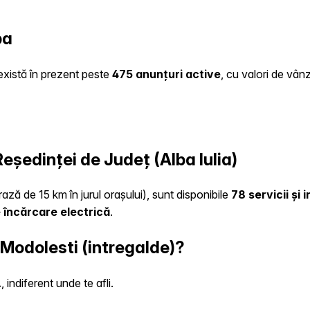
ba
 există în prezent peste
475 anunțuri active
, cu valori de vân
Reședinței de Județ (Alba Iulia)
rază de 15 km în jurul orașului), sunt disponibile
78 servicii și
 încărcare electrică
.
 Modolesti (intregalde)?
indiferent unde te afli.