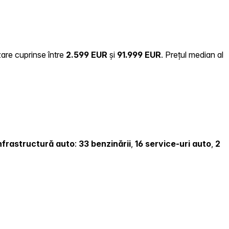
zare cuprinse între
2.599 EUR
și
91.999 EUR
.
Prețul median al
 infrastructură auto
:
33 benzinării
,
16 service-uri auto
,
2