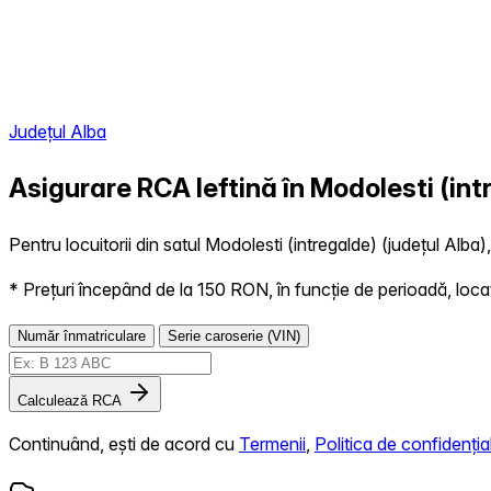
Județul Alba
Asigurare RCA Ieftină în
Modolesti (int
Pentru locuitorii din satul Modolesti (intregalde) (județul Alba)
* Prețuri începând de la 150 RON, în funcție de perioadă, locație,
Număr înmatriculare
Serie caroserie (VIN)
Calculează RCA
Continuând, ești de acord cu
Termenii
,
Politica de confidențial