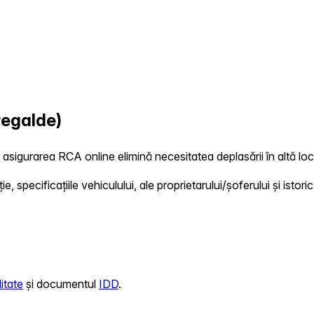
regalde)
, asigurarea RCA online elimină necesitatea deplasării în altă loca
 specificațiile vehiculului, ale proprietarului/șoferului și istoric
itate
și documentul
IDD
.