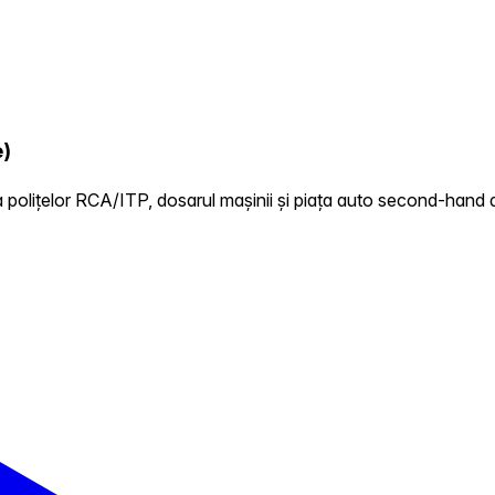
e)
 polițelor RCA/ITP, dosarul mașinii și piața auto second-hand d