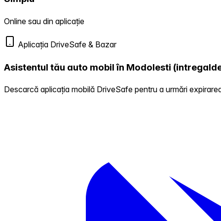
Online sau din aplicație
Aplicația DriveSafe & Bazar
Asistentul tău auto mobil în Modolesti (intregald
Descarcă aplicația mobilă DriveSafe pentru a urmări expirarea