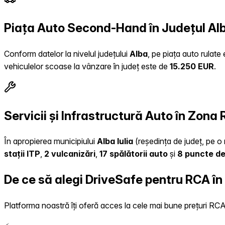
Piața Auto Second-Hand în Județul Al
Conform datelor la nivelul județului
Alba
, pe piața auto rulate
vehiculelor scoase la vânzare în județ este de
15.250 EUR
.
Servicii și Infrastructură Auto în Zona 
În apropierea municipiului
Alba Iulia
(reședința de județ, pe o 
stații ITP
,
2 vulcanizări
,
17 spălătorii auto
și
8 puncte de
De ce să alegi DriveSafe pentru RCA în
Platforma noastră îți oferă acces la cele mai bune prețuri RCA, 