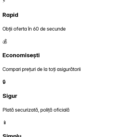
⚡
Rapid
Obții oferta în 60 de secunde
💰
Economisești
Compari prețuri de la toți asigurătorii
🔒
Sigur
Plată securizată, poliță oficială
📱
Simplu