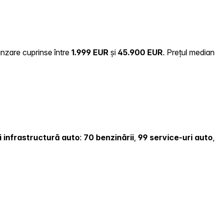
ânzare cuprinse între
1.999 EUR
și
45.900 EUR
.
Prețul median
și infrastructură auto
:
70 benzinării
,
99 service-uri auto
,