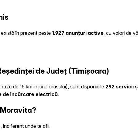
mis
e există în prezent peste
1.927 anunțuri active
, cu valori de v
 Reședinței de Județ (Timișoara)
 rază de 15 km în jurul orașului), sunt disponibile
292 servicii 
 de încărcare electrică
.
n Moravita?
indiferent unde te afli.