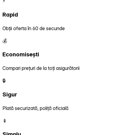
⚡
Rapid
Obții oferta în 60 de secunde
💰
Economisești
Compari prețuri de la toți asigurătorii
🔒
Sigur
Plată securizată, poliță oficială
📱
Simplu