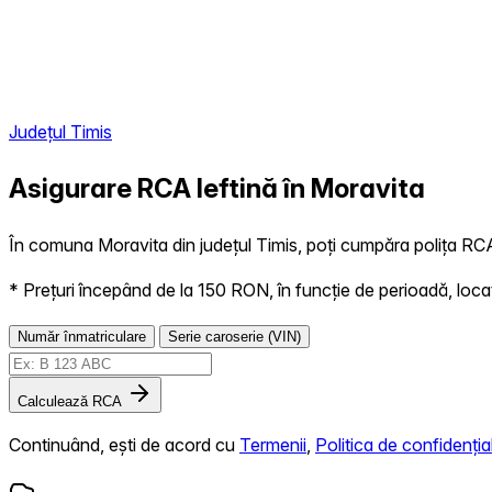
Județul Timis
Asigurare RCA Ieftină în
Moravita
În comuna Moravita din județul Timis, poți cumpăra polița RCA 
* Prețuri începând de la 150 RON, în funcție de perioadă, locație,
Număr înmatriculare
Serie caroserie (VIN)
Calculează RCA
Continuând, ești de acord cu
Termenii
,
Politica de confidențial