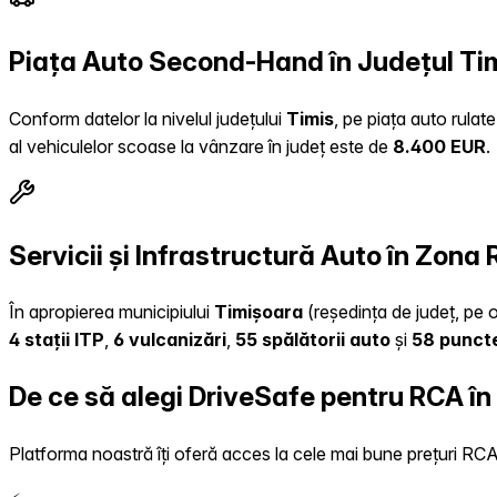
Piața Auto Second-Hand în Județul Ti
Conform datelor la nivelul județului
Timis
, pe piața auto rulat
al vehiculelor scoase la vânzare în județ este de
8.400 EUR
.
Servicii și Infrastructură Auto în Zona
În apropierea municipiului
Timișoara
(reședința de județ, pe o
4 stații ITP
,
6 vulcanizări
,
55 spălătorii auto
și
58 puncte
De ce să alegi DriveSafe pentru RCA î
Platforma noastră îți oferă acces la cele mai bune prețuri RCA, 