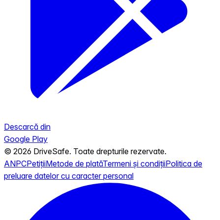
Descarcă din
Google Play
© 2026 DriveSafe. Toate drepturile rezervate.
ANPC
Petiții
Metode de plată
Termeni și condiții
Politica de
preluare datelor cu caracter personal