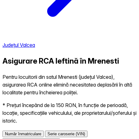
Județul Valcea
Asigurare RCA Ieftină în
Mrenesti
Pentru locuitorii din satul Mrenesti (județul Valcea),
asigurarea RCA online elimină necesitatea deplasării în altă
localitate pentru încheierea poliței.
* Prețuri începând de la 150 RON, în funcție de perioadă,
locație, specificațiile vehiculului, ale proprietarului/șoferului și
istoric.
Număr înmatriculare
Serie caroserie (VIN)