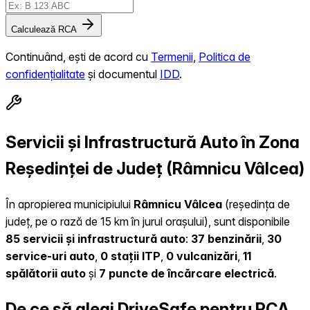
Calculează RCA
Continuând, ești de acord cu
Termenii
,
Politica de
confidențialitate
și documentul
IDD
.
Servicii și Infrastructură Auto în Zona
Reședinței de Județ (Râmnicu Vâlcea)
În apropierea municipiului
Râmnicu Vâlcea
(reședința de
județ, pe o rază de 15 km în jurul orașului), sunt disponibile
85 servicii și infrastructură auto
:
37 benzinării
,
30
service-uri auto
,
0 stații ITP
,
0 vulcanizări
,
11
spălătorii auto
și
7 puncte de încărcare electrică
.
De ce să alegi DriveSafe pentru RCA