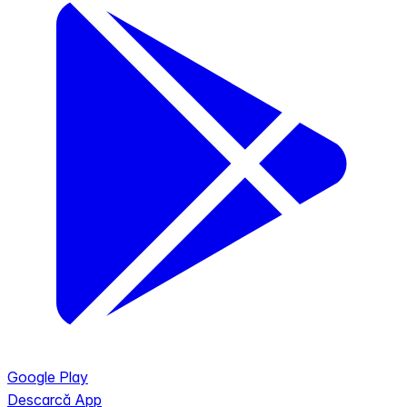
Google Play
Descarcă App