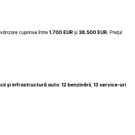
e vânzare cuprinse între
1.700 EUR
și
38.500 EUR
.
Prețul
cii și infrastructură auto
:
12 benzinării
,
13 service-uri