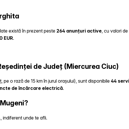
rghita
ulate există în prezent peste
264 anunțuri active
, cu valori d
20 EUR
.
 Reședinței de Județ (Miercurea Ciuc)
, pe o rază de 15 km în jurul orașului), sunt disponibile
44 servi
ncte de încărcare electrică
.
n Mugeni?
indiferent unde te afli.