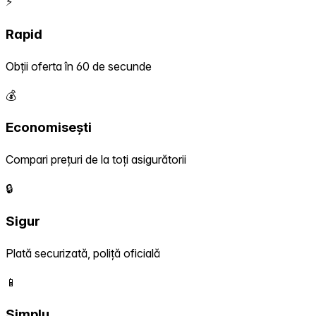
⚡
Rapid
Obții oferta în 60 de secunde
💰
Economisești
Compari prețuri de la toți asigurătorii
🔒
Sigur
Plată securizată, poliță oficială
📱
Simplu