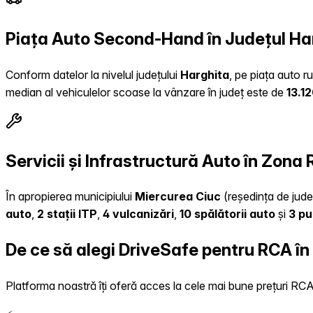
Piața Auto Second-Hand în Județul Ha
Conform datelor la nivelul județului
Harghita
, pe piața auto r
median al vehiculelor scoase la vânzare în județ este de
13.1
Servicii și Infrastructură Auto în Zona
În apropierea municipiului
Miercurea Ciuc
(reședința de județ
auto
,
2 stații ITP
,
4 vulcanizări
,
10 spălătorii auto
și
3 pu
De ce să alegi DriveSafe pentru RCA î
Platforma noastră îți oferă acces la cele mai bune prețuri RCA, 