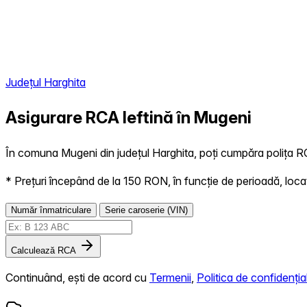
Județul Harghita
Asigurare RCA Ieftină în
Mugeni
În comuna Mugeni din județul Harghita, poți cumpăra polița RCA
* Prețuri începând de la 150 RON, în funcție de perioadă, locație,
Număr înmatriculare
Serie caroserie (VIN)
Calculează RCA
Continuând, ești de acord cu
Termenii
,
Politica de confidențial