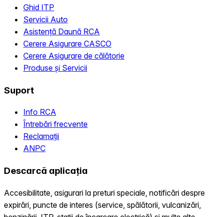
Ghid ITP
Servicii Auto
Asistență Daună RCA
Cerere Asigurare CASCO
Cerere Asigurare de călătorie
Produse și Servicii
Suport
Info RCA
Întrebări frecvente
Reclamații
ANPC
Descarcă aplicația
Accesibilitate, asigurari la preturi speciale, notificări despre
expirări, puncte de interes (service, spălătorii, vulcanizări,
benzinării, ITP, statii de încarcare electrică) și multe alte