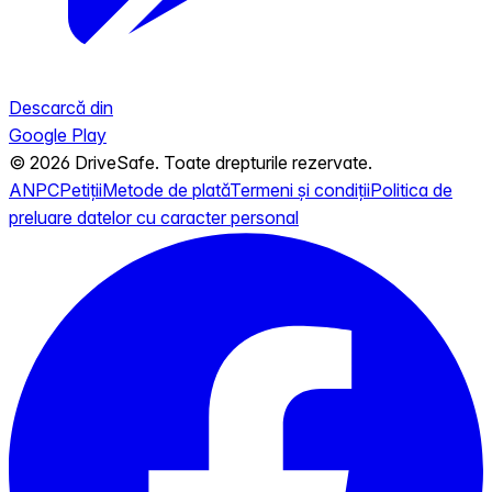
Descarcă din
Google Play
© 2026 DriveSafe. Toate drepturile rezervate.
ANPC
Petiții
Metode de plată
Termeni și condiții
Politica de
preluare datelor cu caracter personal