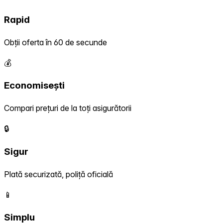
Rapid
Obții oferta în 60 de secunde
💰
Economisești
Compari prețuri de la toți asigurătorii
🔒
Sigur
Plată securizată, poliță oficială
📱
Simplu