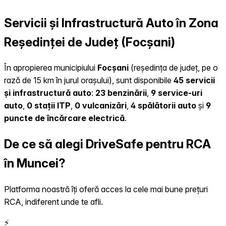
Servicii și Infrastructură Auto în Zona
Reședinței de Județ (Focșani)
În apropierea municipiului
Focșani
(reședința de județ, pe o
rază de 15 km în jurul orașului), sunt disponibile
45 servicii
și infrastructură auto
:
23 benzinării
,
9 service-uri
auto
,
0 stații ITP
,
0 vulcanizări
,
4 spălătorii auto
și
9
puncte de încărcare electrică
.
De ce să alegi DriveSafe pentru RCA
în Muncei?
Platforma noastră îți oferă acces la cele mai bune prețuri
RCA, indiferent unde te afli.
⚡