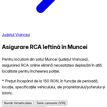
Județul Vrancea
Asigurare RCA Ieftină în
Muncei
Pentru locuitorii din satul Muncei (județul Vrancea),
asigurarea RCA online elimină necesitatea deplasării în altă
localitate pentru încheierea poliței.
* Prețuri începând de la 150 RON, în funcție de perioadă,
locație, specificațiile vehiculului, ale proprietarului/șoferului și
istoric.
Număr înmatriculare
Serie caroserie (VIN)