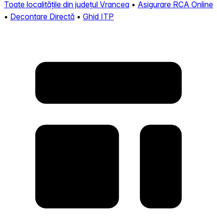
Toate localitățile din județul Vrancea
•
Asigurare RCA Online
•
Decontare Directă
•
Ghid ITP