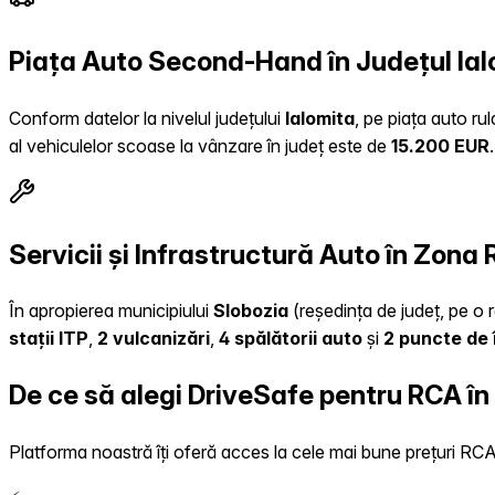
Piața Auto Second-Hand în Județul Ial
Conform datelor la nivelul județului
Ialomita
, pe piața auto ru
al vehiculelor scoase la vânzare în județ este de
15.200 EUR
.
Servicii și Infrastructură Auto în Zona
În apropierea municipiului
Slobozia
(reședința de județ, pe o r
stații ITP
,
2 vulcanizări
,
4 spălătorii auto
și
2 puncte de 
De ce să alegi DriveSafe pentru RCA 
Platforma noastră îți oferă acces la cele mai bune prețuri RCA, 