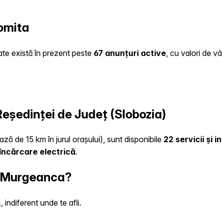
omita
late există în prezent peste
67 anunțuri active
, cu valori de v
 Reședinței de Județ (Slobozia)
ază de 15 km în jurul orașului), sunt disponibile
22 servicii și 
încărcare electrică
.
în Murgeanca?
indiferent unde te afli.