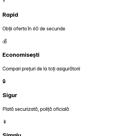
⚡
Rapid
Obții oferta în 60 de secunde
💰
Economisești
Compari prețuri de la toți asigurătorii
🔒
Sigur
Plată securizată, poliță oficială
📱
Simplu