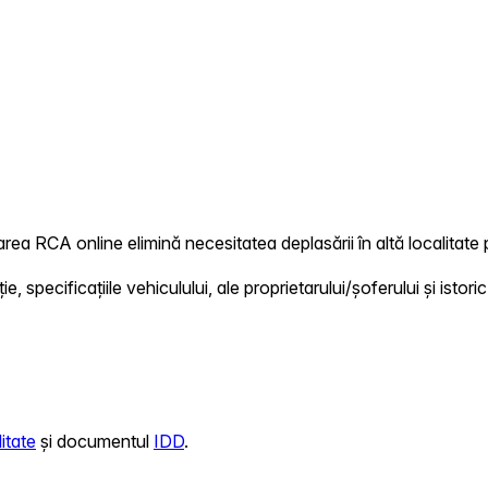
area RCA online elimină necesitatea deplasării în altă localitate 
 specificațiile vehiculului, ale proprietarului/șoferului și istoric
itate
și documentul
IDD
.