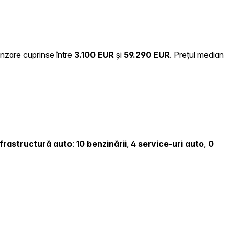
ânzare cuprinse între
3.100 EUR
și
59.290 EUR
.
Prețul median
infrastructură auto
:
10 benzinării
,
4 service-uri auto
,
0