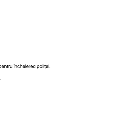
pentru încheierea poliței.
.