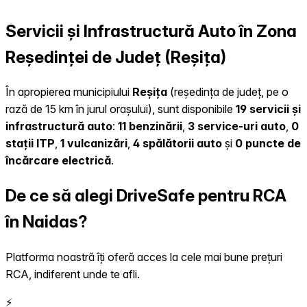
Servicii și Infrastructură Auto în Zona
Reședinței de Județ (Reșița)
În apropierea municipiului
Reșița
(reședința de județ, pe o
rază de 15 km în jurul orașului), sunt disponibile
19 servicii și
infrastructură auto
:
11 benzinării
,
3 service-uri auto
,
0
stații ITP
,
1 vulcanizări
,
4 spălătorii auto
și
0 puncte de
încărcare electrică
.
De ce să alegi DriveSafe pentru RCA
în Naidas?
Platforma noastră îți oferă acces la cele mai bune prețuri
RCA, indiferent unde te afli.
⚡