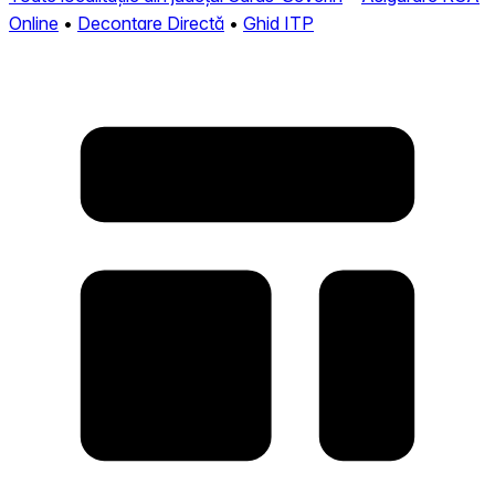
Online
•
Decontare Directă
•
Ghid ITP