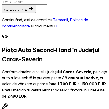
Calculează RCA
Continuând, ești de acord cu
Termenii
,
Politica de
confidențialitate
și documentul
IDD
.
Piața Auto Second-Hand în Județul
Caras-Severin
Conform datelor la nivelul județului
Caras-Severin
, pe piața
auto rulate există în prezent peste
89 anunțuri active
, cu
valori de vânzare cuprinse între
1.700 EUR
și
150.000 EUR
.
Prețul median al vehiculelor scoase la vânzare în județ este
de
9.490 EUR
.