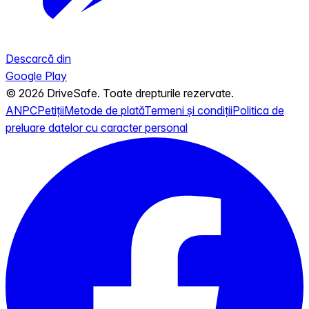
Descarcă din
Google Play
© 2026 DriveSafe. Toate drepturile rezervate.
ANPC
Petiții
Metode de plată
Termeni și condiții
Politica de
preluare datelor cu caracter personal