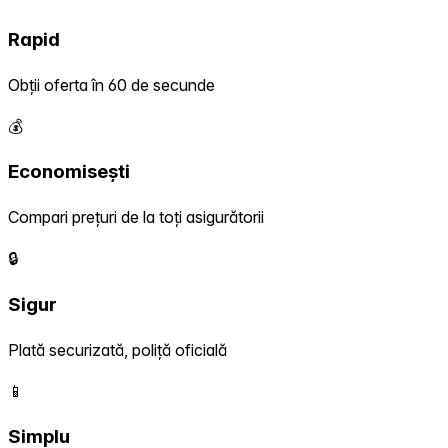
Rapid
Obții oferta în 60 de secunde
💰
Economisești
Compari prețuri de la toți asigurătorii
🔒
Sigur
Plată securizată, poliță oficială
📱
Simplu