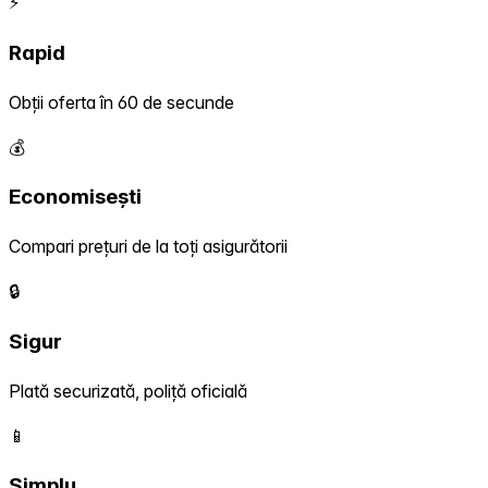
⚡
Rapid
Obții oferta în 60 de secunde
💰
Economisești
Compari prețuri de la toți asigurătorii
🔒
Sigur
Plată securizată, poliță oficială
📱
Simplu