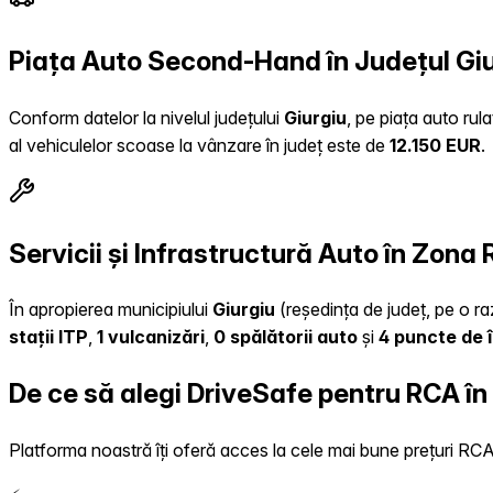
Piața Auto Second-Hand în Județul Gi
Conform datelor la nivelul județului
Giurgiu
, pe piața auto rul
al vehiculelor scoase la vânzare în județ este de
12.150 EUR
.
Servicii și Infrastructură Auto în Zona
În apropierea municipiului
Giurgiu
(reședința de județ, pe o raz
stații ITP
,
1 vulcanizări
,
0 spălătorii auto
și
4 puncte de 
De ce să alegi DriveSafe pentru RCA în
Platforma noastră îți oferă acces la cele mai bune prețuri RCA, 