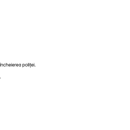
încheierea poliței.
.