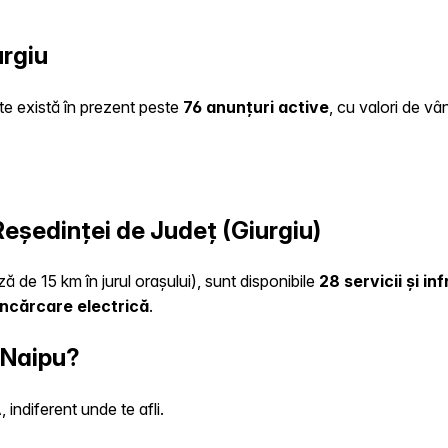
urgiu
ate există în prezent peste
76 anunțuri active
, cu valori de vâ
 Reședinței de Județ (Giurgiu)
ă de 15 km în jurul orașului), sunt disponibile
28 servicii și i
încărcare electrică
.
 Naipu?
indiferent unde te afli.