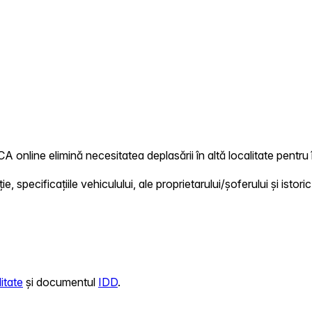
CA online elimină necesitatea deplasării în altă localitate pentru 
 specificațiile vehiculului, ale proprietarului/șoferului și istoric
itate
și documentul
IDD
.