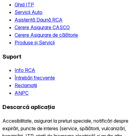
Ghid ITP
Servicii Auto
Asistență Daună RCA
Cerere Asigurare CASCO
Cerere Asigurare de călătorie
Produse și Servicii
Suport
Info RCA
Întrebări frecvente
Reclamații
ANPC
Descarcă aplicația
Accesibilitate, asigurari la preturi speciale, notificări despre
expirări, puncte de interes (service, spălătorii, vulcanizări,
benzinării, ITP, statii de încarcare electrică) și multe alte