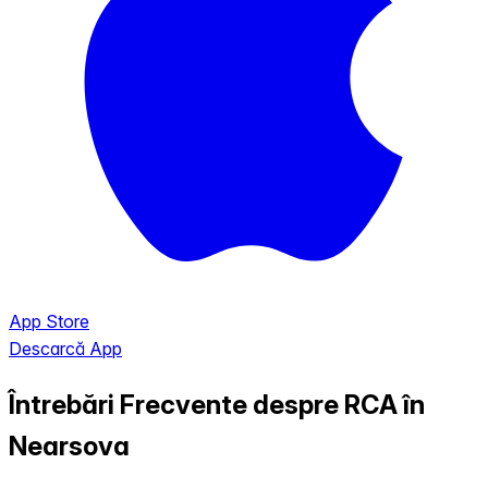
App Store
Descarcă App
Întrebări Frecvente despre RCA în
Nearsova