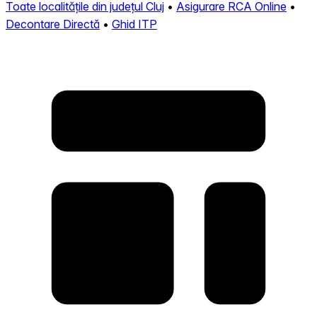
Toate localitățile din județul Cluj
•
Asigurare RCA Online
•
Decontare Directă
•
Ghid ITP