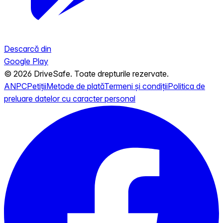
Descarcă din
Google Play
© 2026 DriveSafe. Toate drepturile rezervate.
ANPC
Petiții
Metode de plată
Termeni și condiții
Politica de
preluare datelor cu caracter personal