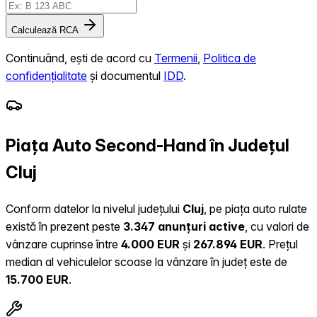
Calculează RCA
Continuând, ești de acord cu
Termenii
,
Politica de
confidențialitate
și documentul
IDD
.
Piața Auto Second-Hand în Județul
Cluj
Conform datelor la nivelul județului
Cluj
, pe piața auto rulate
există în prezent peste
3.347 anunțuri active
, cu valori de
vânzare cuprinse între
4.000 EUR
și
267.894 EUR
.
Prețul
median al vehiculelor scoase la vânzare în județ este de
15.700 EUR
.