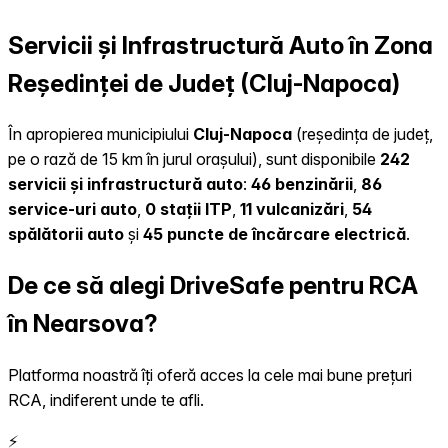
Servicii și Infrastructură Auto în Zona
Reședinței de Județ (Cluj-Napoca)
În apropierea municipiului
Cluj-Napoca
(reședința de județ,
pe o rază de 15 km în jurul orașului), sunt disponibile
242
servicii și infrastructură auto
:
46 benzinării
,
86
service-uri auto
,
0 stații ITP
,
11 vulcanizări
,
54
spălătorii auto
și
45 puncte de încărcare electrică
.
De ce să alegi DriveSafe pentru RCA
în Nearsova?
Platforma noastră îți oferă acces la cele mai bune prețuri
RCA, indiferent unde te afli.
⚡