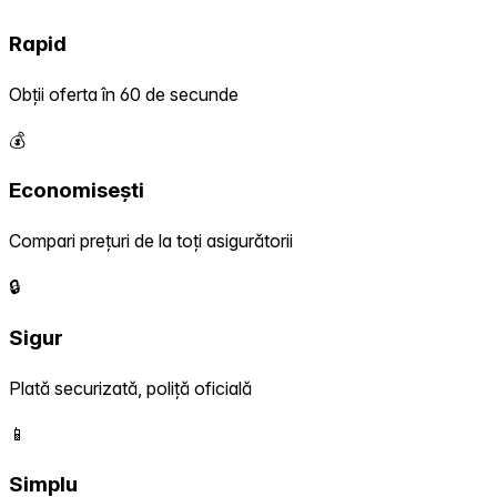
Rapid
Obții oferta în 60 de secunde
💰
Economisești
Compari prețuri de la toți asigurătorii
🔒
Sigur
Plată securizată, poliță oficială
📱
Simplu