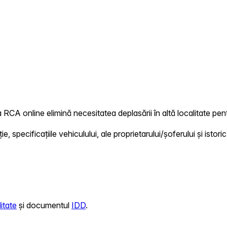
 RCA online elimină necesitatea deplasării în altă localitate pent
 specificațiile vehiculului, ale proprietarului/șoferului și istoric
itate
și documentul
IDD
.