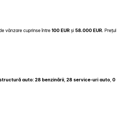
i de vânzare cuprinse între
100 EUR
și
58.000 EUR
.
Prețul
rastructură auto
:
28 benzinării
,
28 service-uri auto
,
0