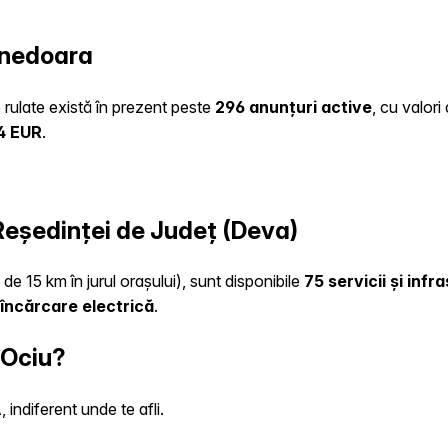
unedoara
o rulate există în prezent peste
296 anunțuri active
, cu valor
4 EUR
.
 Reședinței de Județ (Deva)
de 15 km în jurul orașului), sunt disponibile
75 servicii și inf
încărcare electrică
.
 Ociu?
indiferent unde te afli.