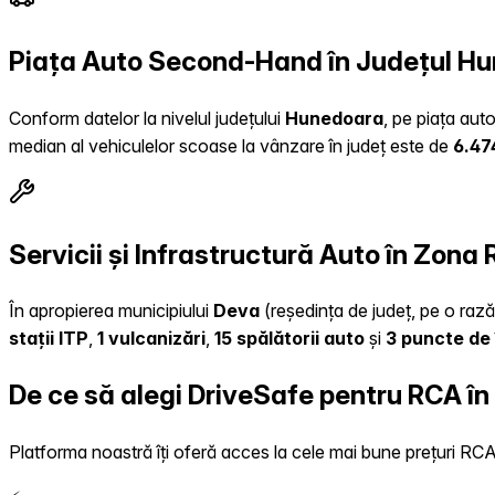
Piața Auto Second-Hand în Județul H
Conform datelor la nivelul județului
Hunedoara
, pe piața aut
median al vehiculelor scoase la vânzare în județ este de
6.47
Servicii și Infrastructură Auto în Zona
În apropierea municipiului
Deva
(reședința de județ, pe o rază 
stații ITP
,
1 vulcanizări
,
15 spălătorii auto
și
3 puncte de 
De ce să alegi DriveSafe pentru RCA în
Platforma noastră îți oferă acces la cele mai bune prețuri RCA, 