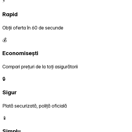
⚡
Rapid
Obții oferta în 60 de secunde
💰
Economisești
Compari prețuri de la toți asigurătorii
🔒
Sigur
Plată securizată, poliță oficială
📱
Simplu