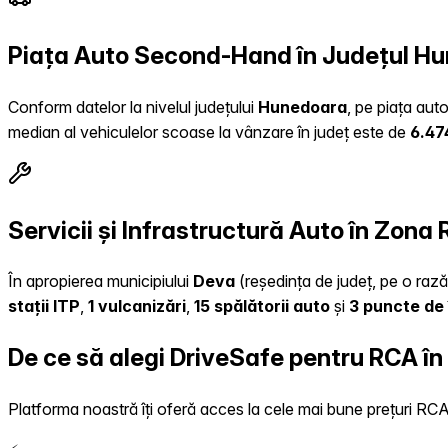
Piața Auto Second-Hand în Județul H
Conform datelor la nivelul județului
Hunedoara
, pe piața aut
median al vehiculelor scoase la vânzare în județ este de
6.47
Servicii și Infrastructură Auto în Zona
În apropierea municipiului
Deva
(reședința de județ, pe o rază 
stații ITP
,
1 vulcanizări
,
15 spălătorii auto
și
3 puncte de 
De ce să alegi DriveSafe pentru RCA în
Platforma noastră îți oferă acces la cele mai bune prețuri RCA, 