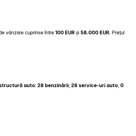
i de vânzare cuprinse între
100 EUR
și
58.000 EUR
.
Prețul
rastructură auto
:
28 benzinării
,
28 service-uri auto
,
0