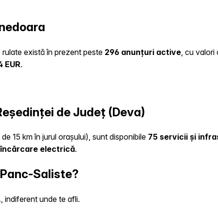
unedoara
o rulate există în prezent peste
296 anunțuri active
, cu valor
4 EUR
.
 Reședinței de Județ (Deva)
de 15 km în jurul orașului), sunt disponibile
75 servicii și inf
încărcare electrică
.
 Panc-Saliste?
indiferent unde te afli.