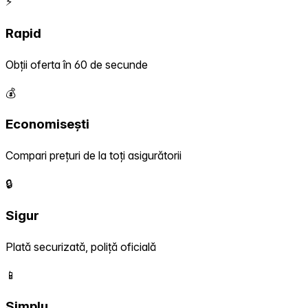
⚡
Rapid
Obții oferta în 60 de secunde
💰
Economisești
Compari prețuri de la toți asigurătorii
🔒
Sigur
Plată securizată, poliță oficială
📱
Simplu