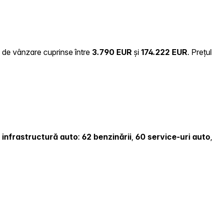
ri de vânzare cuprinse între
3.790 EUR
și
174.222 EUR
.
Prețul
și infrastructură auto
:
62 benzinării
,
60 service-uri auto
,