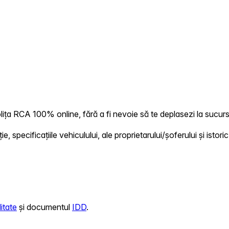
ța RCA 100% online, fără a fi nevoie să te deplasezi la sucursa
 specificațiile vehiculului, ale proprietarului/șoferului și istoric
itate
și documentul
IDD
.