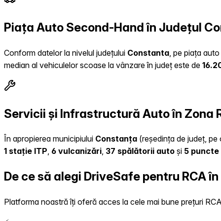
Piața Auto Second-Hand în Județul C
Conform datelor la nivelul județului
Constanta
, pe piața auto
median al vehiculelor scoase la vânzare în județ este de
16.2
Servicii și Infrastructură Auto în Zon
În apropierea municipiului
Constanța
(reședința de județ, pe 
1 stație ITP
,
6 vulcanizări
,
37 spălătorii auto
și
5 puncte 
De ce să alegi DriveSafe pentru RCA î
Platforma noastră îți oferă acces la cele mai bune prețuri RCA, 