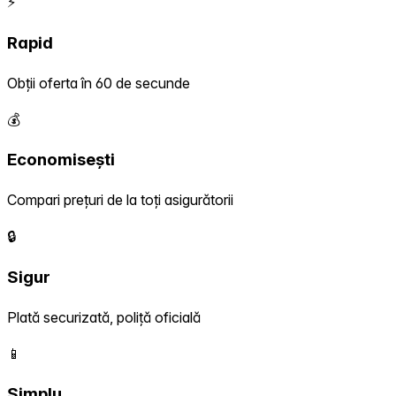
⚡
Rapid
Obții oferta în 60 de secunde
💰
Economisești
Compari prețuri de la toți asigurătorii
🔒
Sigur
Plată securizată, poliță oficială
📱
Simplu