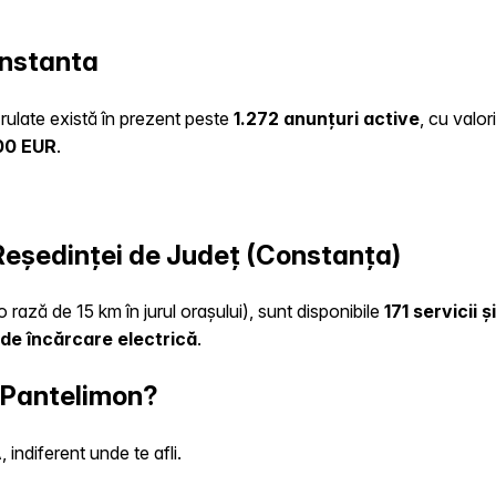
onstanta
 rulate există în prezent peste
1.272 anunțuri active
, cu valo
00 EUR
.
a Reședinței de Județ (Constanța)
o rază de 15 km în jurul orașului), sunt disponibile
171 servicii 
de încărcare electrică
.
n Pantelimon?
indiferent unde te afli.