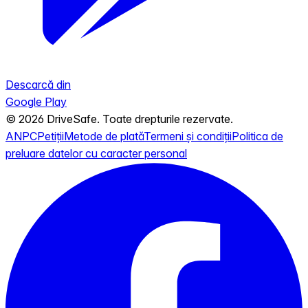
Descarcă din
Google Play
© 2026 DriveSafe. Toate drepturile rezervate.
ANPC
Petiții
Metode de plată
Termeni și condiții
Politica de
preluare datelor cu caracter personal