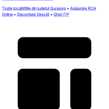
Toate localitățile din județul Suceava
•
Asigurare RCA
Online
•
Decontare Directă
•
Ghid ITP