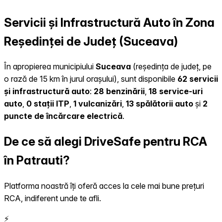
Servicii și Infrastructură Auto în Zona
Reședinței de Județ (Suceava)
În apropierea municipiului
Suceava
(reședința de județ, pe
o rază de 15 km în jurul orașului), sunt disponibile
62 servicii
și infrastructură auto
:
28 benzinării
,
18 service-uri
auto
,
0 stații ITP
,
1 vulcanizări
,
13 spălătorii auto
și
2
puncte de încărcare electrică
.
De ce să alegi DriveSafe pentru RCA
în Patrauti?
Platforma noastră îți oferă acces la cele mai bune prețuri
RCA, indiferent unde te afli.
⚡