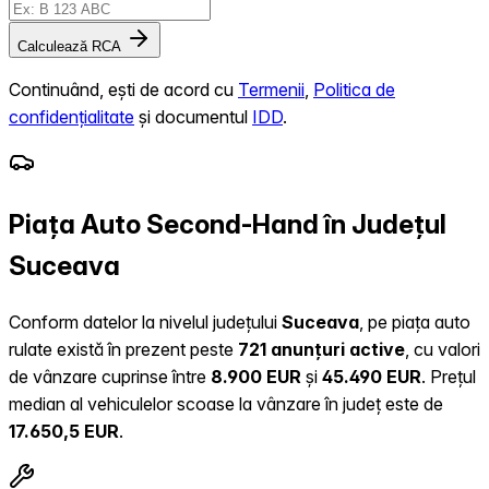
Calculează RCA
Continuând, ești de acord cu
Termenii
,
Politica de
confidențialitate
și documentul
IDD
.
Piața Auto Second-Hand în Județul
Suceava
Conform datelor la nivelul județului
Suceava
, pe piața auto
rulate există în prezent peste
721 anunțuri active
, cu valori
de vânzare cuprinse între
8.900 EUR
și
45.490 EUR
.
Prețul
median al vehiculelor scoase la vânzare în județ este de
17.650,5 EUR
.