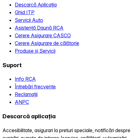
Descarcă Aplicația
Ghid ITP
Servicii Auto
Asistență Daună RCA
Cerere Asigurare CASCO
Cerere Asigurare de călătorie
Produse și Servicii
Suport
Info RCA
Întrebări frecvente
Reclamații
ANPC
Descarcă aplicația
Accesibilitate, asigurari la preturi speciale, notificări despre
expirări, puncte de interes (service, spălătorii, vulcanizări,