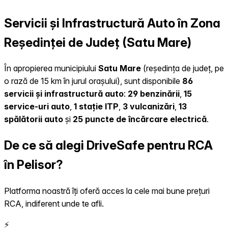
Servicii și Infrastructură Auto în Zona
Reședinței de Județ (Satu Mare)
În apropierea municipiului
Satu Mare
(reședința de județ, pe
o rază de 15 km în jurul orașului), sunt disponibile
86
servicii și infrastructură auto
:
29 benzinării
,
15
service-uri auto
,
1 stație ITP
,
3 vulcanizări
,
13
spălătorii auto
și
25 puncte de încărcare electrică
.
De ce să alegi DriveSafe pentru RCA
în Pelisor?
Platforma noastră îți oferă acces la cele mai bune prețuri
RCA, indiferent unde te afli.
⚡