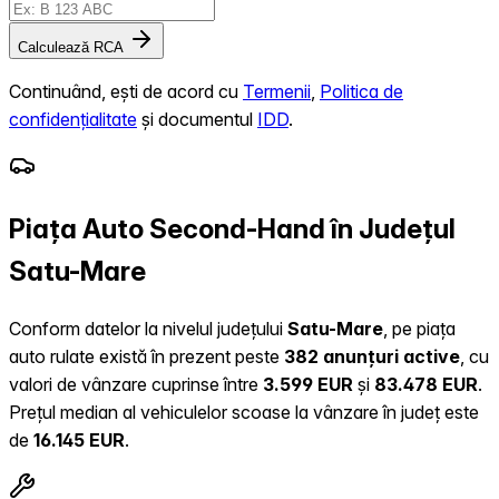
Calculează RCA
Continuând, ești de acord cu
Termenii
,
Politica de
confidențialitate
și documentul
IDD
.
Piața Auto Second-Hand în Județul
Satu-Mare
Conform datelor la nivelul județului
Satu-Mare
, pe piața
auto rulate există în prezent peste
382 anunțuri active
, cu
valori de vânzare cuprinse între
3.599 EUR
și
83.478 EUR
.
Prețul median al vehiculelor scoase la vânzare în județ este
de
16.145 EUR
.