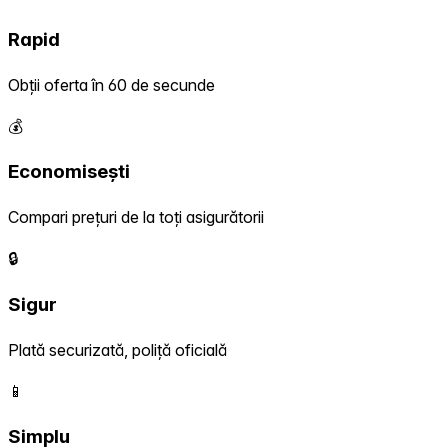
Rapid
Obții oferta în 60 de secunde
💰
Economisești
Compari prețuri de la toți asigurătorii
🔒
Sigur
Plată securizată, poliță oficială
📱
Simplu