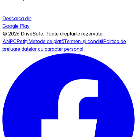
Descarcă din
Google Play
© 2026 DriveSafe. Toate drepturile rezervate.
ANPC
Petiții
Metode de plată
Termeni și condiții
Politica de
preluare datelor cu caracter personal