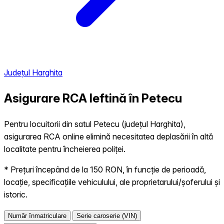
Județul Harghita
Asigurare RCA Ieftină în
Petecu
Pentru locuitorii din satul Petecu (județul Harghita),
asigurarea RCA online elimină necesitatea deplasării în altă
localitate pentru încheierea poliței.
* Prețuri începând de la 150 RON, în funcție de perioadă,
locație, specificațiile vehiculului, ale proprietarului/șoferului și
istoric.
Număr înmatriculare
Serie caroserie (VIN)