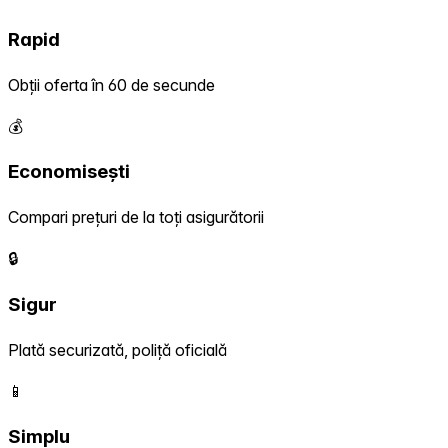
Rapid
Obții oferta în 60 de secunde
💰
Economisești
Compari prețuri de la toți asigurătorii
🔒
Sigur
Plată securizată, poliță oficială
📱
Simplu