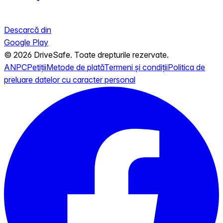
Descarcă din
Google Play
© 2026 DriveSafe. Toate drepturile rezervate.
ANPC
Petiții
Metode de plată
Termeni și condiții
Politica de
preluare datelor cu caracter personal