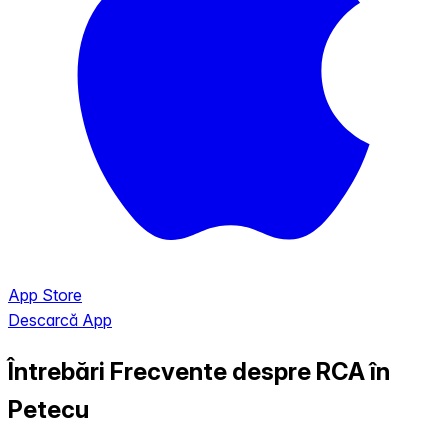
App Store
Descarcă App
Întrebări Frecvente despre RCA în
Petecu