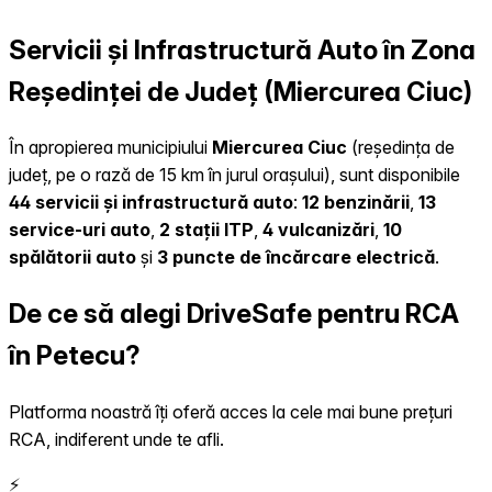
Servicii și Infrastructură Auto în Zona
Reședinței de Județ (Miercurea Ciuc)
În apropierea municipiului
Miercurea Ciuc
(reședința de
județ, pe o rază de 15 km în jurul orașului), sunt disponibile
44 servicii și infrastructură auto
:
12 benzinării
,
13
service-uri auto
,
2 stații ITP
,
4 vulcanizări
,
10
spălătorii auto
și
3 puncte de încărcare electrică
.
De ce să alegi DriveSafe pentru RCA
în Petecu?
Platforma noastră îți oferă acces la cele mai bune prețuri
RCA, indiferent unde te afli.
⚡