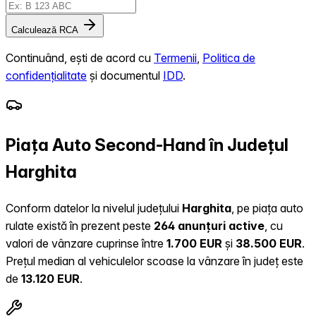
Calculează RCA
Continuând, ești de acord cu
Termenii
,
Politica de
confidențialitate
și documentul
IDD
.
Piața Auto Second-Hand în Județul
Harghita
Conform datelor la nivelul județului
Harghita
, pe piața auto
rulate există în prezent peste
264 anunțuri active
, cu
valori de vânzare cuprinse între
1.700 EUR
și
38.500 EUR
.
Prețul median al vehiculelor scoase la vânzare în județ este
de
13.120 EUR
.