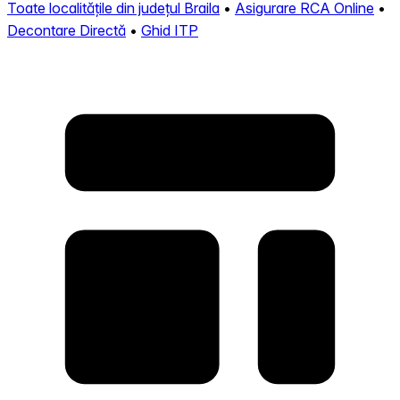
Toate localitățile din județul Braila
•
Asigurare RCA Online
•
Decontare Directă
•
Ghid ITP