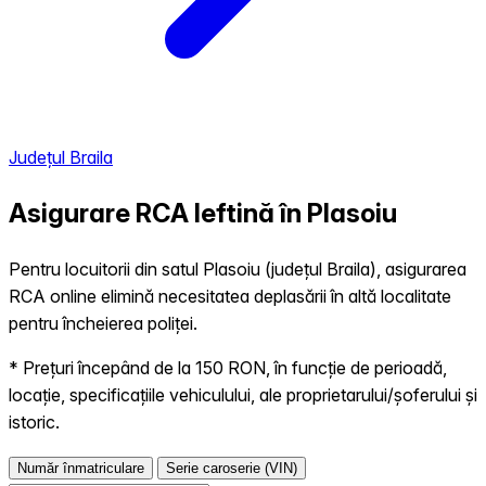
Județul Braila
Asigurare RCA Ieftină în
Plasoiu
Pentru locuitorii din satul Plasoiu (județul Braila), asigurarea
RCA online elimină necesitatea deplasării în altă localitate
pentru încheierea poliței.
* Prețuri începând de la 150 RON, în funcție de perioadă,
locație, specificațiile vehiculului, ale proprietarului/șoferului și
istoric.
Număr înmatriculare
Serie caroserie (VIN)