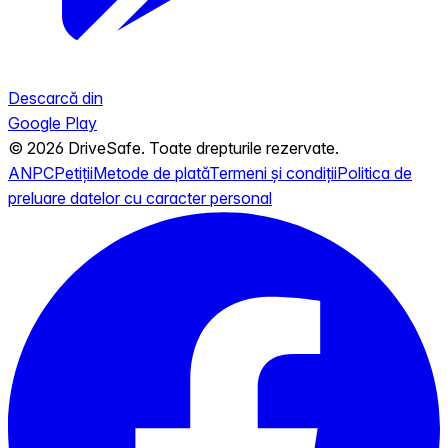
Descarcă din
Google Play
© 2026 DriveSafe. Toate drepturile rezervate.
ANPC
Petiții
Metode de plată
Termeni și condiții
Politica de
preluare datelor cu caracter personal