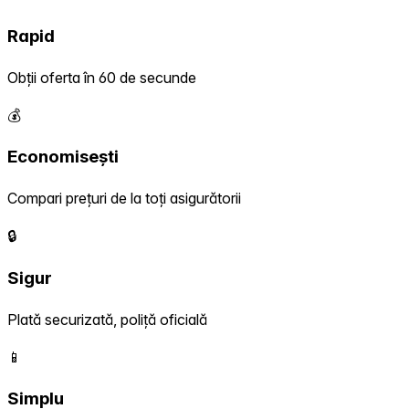
Rapid
Obții oferta în 60 de secunde
💰
Economisești
Compari prețuri de la toți asigurătorii
🔒
Sigur
Plată securizată, poliță oficială
📱
Simplu