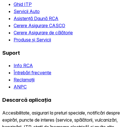
Ghid ITP
Servicii Auto
Asistență Daună RCA
Cerere Asigurare CASCO
Cerere Asigurare de călătorie
Produse și Servicii
Suport
Info RCA
Întrebări frecvente
Reclamații
ANPC
Descarcă aplicația
Accesibilitate, asigurari la preturi speciale, notificări despre
expirări, puncte de interes (service, spălătorii, vulcanizări,
benzinării, ITP, statii de încarcare electrică) și multe alte