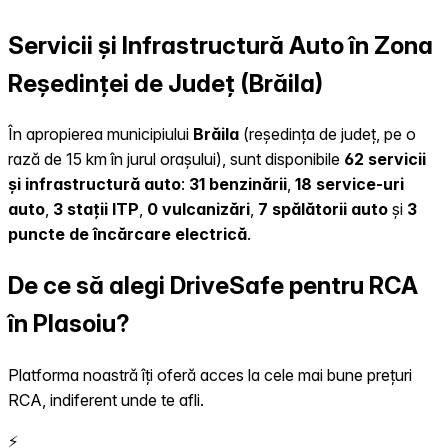
Servicii și Infrastructură Auto în Zona
Reședinței de Județ (Brăila)
În apropierea municipiului
Brăila
(reședința de județ, pe o
rază de 15 km în jurul orașului), sunt disponibile
62 servicii
și infrastructură auto
:
31 benzinării
,
18 service-uri
auto
,
3 stații ITP
,
0 vulcanizări
,
7 spălătorii auto
și
3
puncte de încărcare electrică
.
De ce să alegi DriveSafe pentru RCA
în Plasoiu?
Platforma noastră îți oferă acces la cele mai bune prețuri
RCA, indiferent unde te afli.
⚡