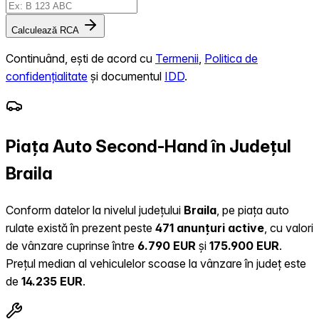
Calculează RCA
Continuând, ești de acord cu
Termenii
,
Politica de
confidențialitate
și documentul
IDD
.
Piața Auto Second-Hand în Județul
Braila
Conform datelor la nivelul județului
Braila
, pe piața auto
rulate există în prezent peste
471 anunțuri active
, cu valori
de vânzare cuprinse între
6.790 EUR
și
175.900 EUR
.
Prețul median al vehiculelor scoase la vânzare în județ este
de
14.235 EUR
.