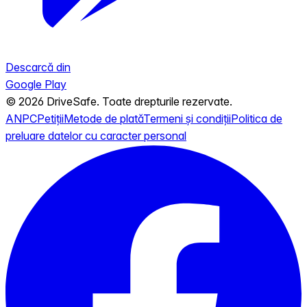
Descarcă din
Google Play
© 2026 DriveSafe. Toate drepturile rezervate.
ANPC
Petiții
Metode de plată
Termeni și condiții
Politica de
preluare datelor cu caracter personal