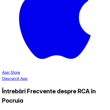
App Store
Descarcă App
Întrebări Frecvente despre RCA în
Pocruia