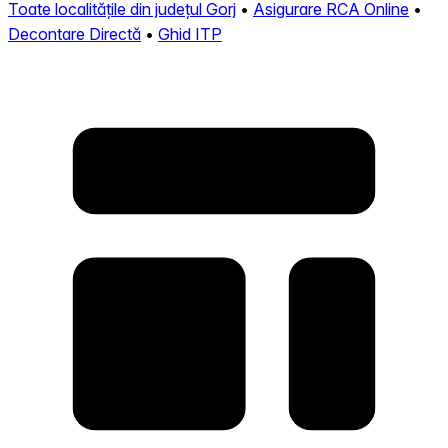
Toate localitățile din județul Gorj
•
Asigurare RCA Online
•
Decontare Directă
•
Ghid ITP