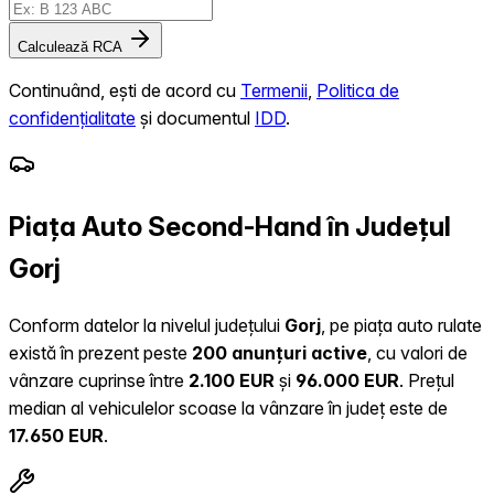
Calculează RCA
Continuând, ești de acord cu
Termenii
,
Politica de
confidențialitate
și documentul
IDD
.
Piața Auto Second-Hand în Județul
Gorj
Conform datelor la nivelul județului
Gorj
, pe piața auto rulate
există în prezent peste
200 anunțuri active
, cu valori de
vânzare cuprinse între
2.100 EUR
și
96.000 EUR
.
Prețul
median al vehiculelor scoase la vânzare în județ este de
17.650 EUR
.