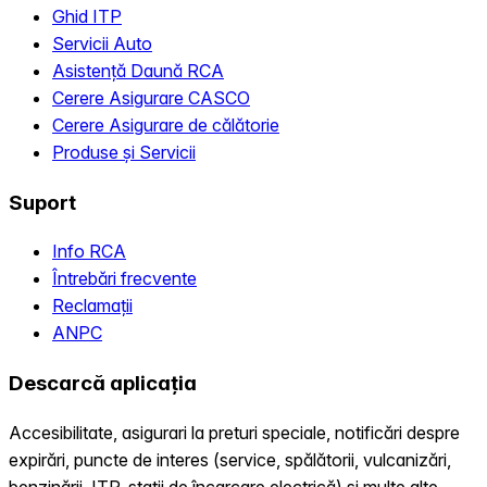
Ghid ITP
Servicii Auto
Asistență Daună RCA
Cerere Asigurare CASCO
Cerere Asigurare de călătorie
Produse și Servicii
Suport
Info RCA
Întrebări frecvente
Reclamații
ANPC
Descarcă aplicația
Accesibilitate, asigurari la preturi speciale, notificări despre
expirări, puncte de interes (service, spălătorii, vulcanizări,
benzinării, ITP, statii de încarcare electrică) și multe alte