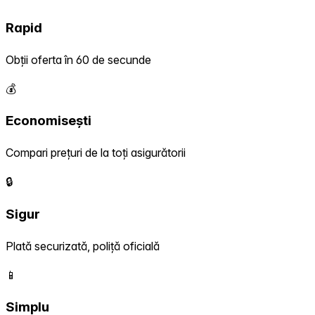
Rapid
Obții oferta în 60 de secunde
💰
Economisești
Compari prețuri de la toți asigurătorii
🔒
Sigur
Plată securizată, poliță oficială
📱
Simplu