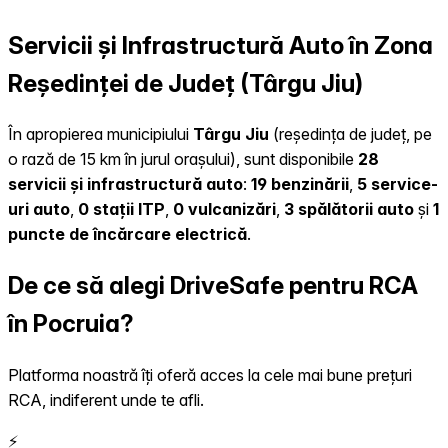
Servicii și Infrastructură Auto în Zona
Reședinței de Județ (Târgu Jiu)
În apropierea municipiului
Târgu Jiu
(reședința de județ, pe
o rază de 15 km în jurul orașului), sunt disponibile
28
servicii și infrastructură auto
:
19 benzinării
,
5 service-
uri auto
,
0 stații ITP
,
0 vulcanizări
,
3 spălătorii auto
și
1
puncte de încărcare electrică
.
De ce să alegi DriveSafe pentru RCA
în Pocruia?
Platforma noastră îți oferă acces la cele mai bune prețuri
RCA, indiferent unde te afli.
⚡