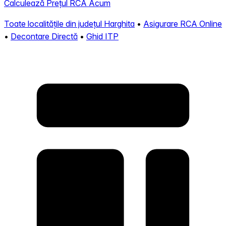
Calculează Prețul RCA Acum
Toate localitățile din județul Harghita
•
Asigurare RCA Online
•
Decontare Directă
•
Ghid ITP