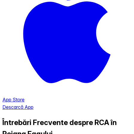
App Store
Descarcă App
Întrebări Frecvente despre RCA în
Poiana Fagului