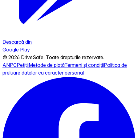
Descarcă din
Google Play
© 2026 DriveSafe. Toate drepturile rezervate.
ANPC
Petiții
Metode de plată
Termeni și condiții
Politica de
preluare datelor cu caracter personal