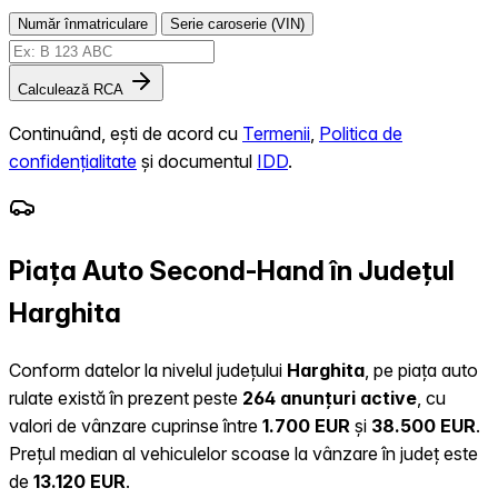
Număr înmatriculare
Serie caroserie (VIN)
Calculează RCA
Continuând, ești de acord cu
Termenii
,
Politica de
confidențialitate
și documentul
IDD
.
Piața Auto Second-Hand în Județul
Harghita
Conform datelor la nivelul județului
Harghita
, pe piața auto
rulate există în prezent peste
264 anunțuri active
, cu
valori de vânzare cuprinse între
1.700 EUR
și
38.500 EUR
.
Prețul median al vehiculelor scoase la vânzare în județ este
de
13.120 EUR
.