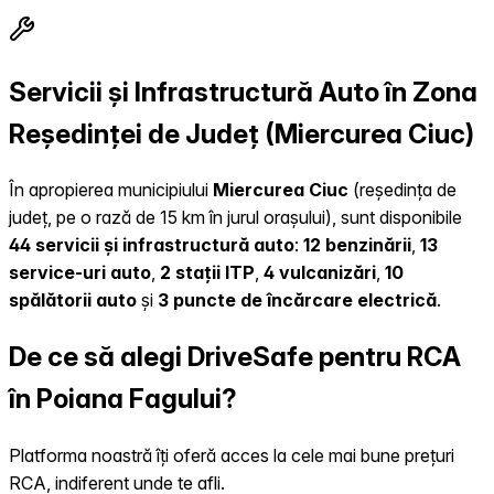
Servicii și Infrastructură Auto în Zona
Reședinței de Județ (Miercurea Ciuc)
În apropierea municipiului
Miercurea Ciuc
(reședința de
județ, pe o rază de 15 km în jurul orașului), sunt disponibile
44 servicii și infrastructură auto
:
12 benzinării
,
13
service-uri auto
,
2 stații ITP
,
4 vulcanizări
,
10
spălătorii auto
și
3 puncte de încărcare electrică
.
De ce să alegi DriveSafe pentru RCA
în Poiana Fagului?
Platforma noastră îți oferă acces la cele mai bune prețuri
RCA, indiferent unde te afli.