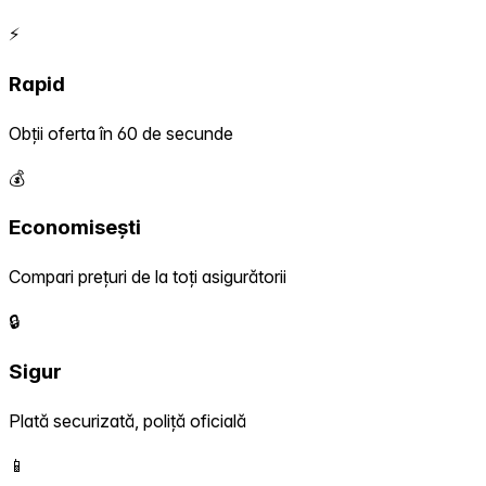
⚡
Rapid
Obții oferta în 60 de secunde
💰
Economisești
Compari prețuri de la toți asigurătorii
🔒
Sigur
Plată securizată, poliță oficială
📱