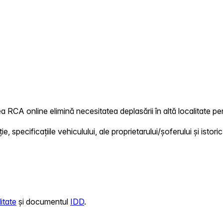
rea RCA online elimină necesitatea deplasării în altă localitate pen
 specificațiile vehiculului, ale proprietarului/șoferului și istoric
itate
și documentul
IDD
.