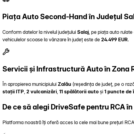
Piața Auto Second-Hand în Județul Sa
Conform datelor la nivelul județului
Salaj
, pe piața auto rulat
vehiculelor scoase la vânzare în județ este de
24.499 EUR
.
Servicii și Infrastructură Auto în Zona
În apropierea municipiului
Zalău
(reședința de județ, pe o rază
stații ITP
,
2 vulcanizări
,
11 spălătorii auto
și
1 puncte de 
De ce să alegi DriveSafe pentru RCA în
Platforma noastră îți oferă acces la cele mai bune prețuri RCA, 