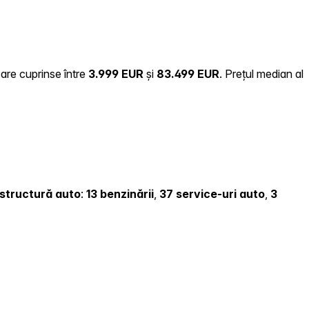
zare cuprinse între
3.999 EUR
și
83.499 EUR
.
Prețul median al
rastructură auto
:
13 benzinării
,
37 service-uri auto
,
3