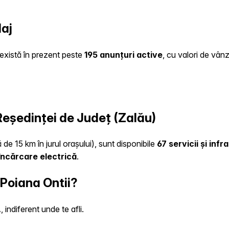
laj
e există în prezent peste
195 anunțuri active
, cu valori de vân
 Reședinței de Județ (Zalău)
 de 15 km în jurul orașului), sunt disponibile
67 servicii și inf
încărcare electrică
.
 Poiana Ontii?
indiferent unde te afli.