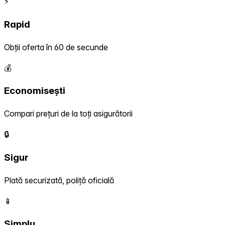
⚡
Rapid
Obții oferta în 60 de secunde
💰
Economisești
Compari prețuri de la toți asigurătorii
🔒
Sigur
Plată securizată, poliță oficială
📱
Simplu