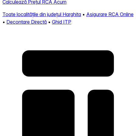
Calculează Prețul RCA Acum
Toate localitățile din județul Harghita
•
Asigurare RCA Online
•
Decontare Directă
•
Ghid ITP