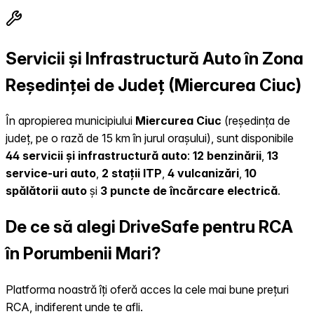
Servicii și Infrastructură Auto în Zona
Reședinței de Județ (Miercurea Ciuc)
În apropierea municipiului
Miercurea Ciuc
(reședința de
județ, pe o rază de 15 km în jurul orașului), sunt disponibile
44 servicii și infrastructură auto
:
12 benzinării
,
13
service-uri auto
,
2 stații ITP
,
4 vulcanizări
,
10
spălătorii auto
și
3 puncte de încărcare electrică
.
De ce să alegi DriveSafe pentru RCA
în Porumbenii Mari?
Platforma noastră îți oferă acces la cele mai bune prețuri
RCA, indiferent unde te afli.