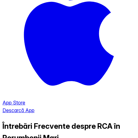
App Store
Descarcă App
Întrebări Frecvente despre RCA în
Porumbenii Mari