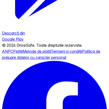
Descarcă din
Google Play
© 2026 DriveSafe. Toate drepturile rezervate.
ANPC
Petiții
Metode de plată
Termeni și condiții
Politica de
preluare datelor cu caracter personal