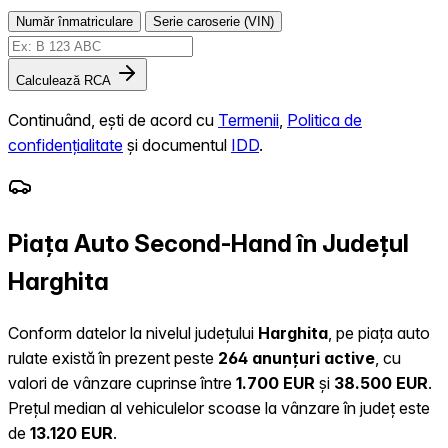
Număr înmatriculare
Serie caroserie (VIN)
Calculează RCA
Continuând, ești de acord cu
Termenii
,
Politica de
confidențialitate
și documentul
IDD
.
Piața Auto Second-Hand în Județul
Harghita
Conform datelor la nivelul județului
Harghita
, pe piața auto
rulate există în prezent peste
264 anunțuri active
, cu
valori de vânzare cuprinse între
1.700 EUR
și
38.500 EUR
.
Prețul median al vehiculelor scoase la vânzare în județ este
de
13.120 EUR
.