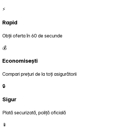
⚡
Rapid
Obții oferta în 60 de secunde
💰
Economisești
Compari prețuri de la toți asigurătorii
🔒
Sigur
Plată securizată, poliță oficială
📱