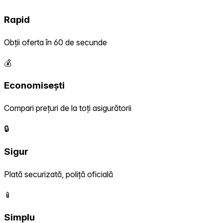
Rapid
Obții oferta în 60 de secunde
💰
Economisești
Compari prețuri de la toți asigurătorii
🔒
Sigur
Plată securizată, poliță oficială
📱
Simplu