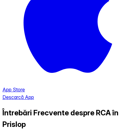
App Store
Descarcă App
Întrebări Frecvente despre RCA în
Prislop