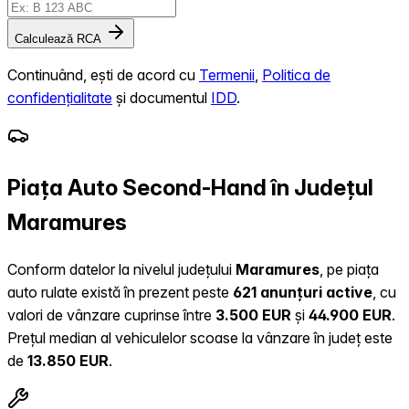
Calculează RCA
Continuând, ești de acord cu
Termenii
,
Politica de
confidențialitate
și documentul
IDD
.
Piața Auto Second-Hand în Județul
Maramures
Conform datelor la nivelul județului
Maramures
, pe piața
auto rulate există în prezent peste
621 anunțuri active
, cu
valori de vânzare cuprinse între
3.500 EUR
și
44.900 EUR
.
Prețul median al vehiculelor scoase la vânzare în județ este
de
13.850 EUR
.