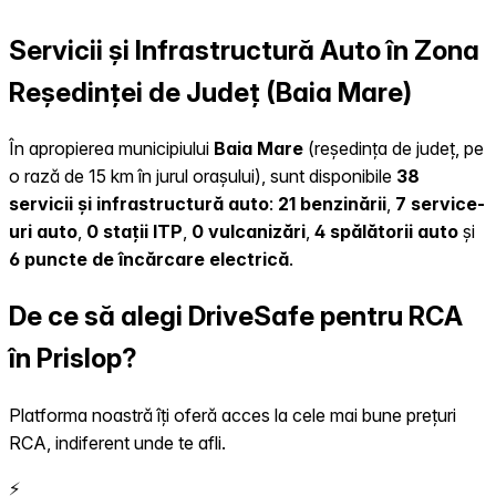
Servicii și Infrastructură Auto în Zona
Reședinței de Județ (Baia Mare)
În apropierea municipiului
Baia Mare
(reședința de județ, pe
o rază de 15 km în jurul orașului), sunt disponibile
38
servicii și infrastructură auto
:
21 benzinării
,
7 service-
uri auto
,
0 stații ITP
,
0 vulcanizări
,
4 spălătorii auto
și
6 puncte de încărcare electrică
.
De ce să alegi DriveSafe pentru RCA
în Prislop?
Platforma noastră îți oferă acces la cele mai bune prețuri
RCA, indiferent unde te afli.
⚡