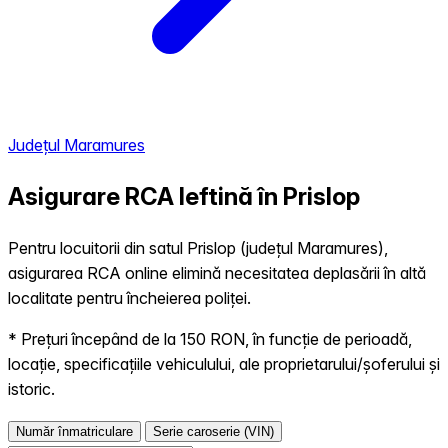
Județul Maramures
Asigurare RCA Ieftină în
Prislop
Pentru locuitorii din satul Prislop (județul Maramures),
asigurarea RCA online elimină necesitatea deplasării în altă
localitate pentru încheierea poliței.
* Prețuri începând de la 150 RON, în funcție de perioadă,
locație, specificațiile vehiculului, ale proprietarului/șoferului și
istoric.
Număr înmatriculare
Serie caroserie (VIN)