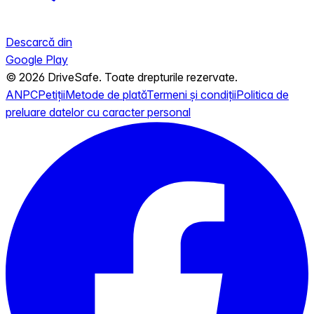
Descarcă din
Google Play
© 2026 DriveSafe. Toate drepturile rezervate.
ANPC
Petiții
Metode de plată
Termeni și condiții
Politica de
preluare datelor cu caracter personal