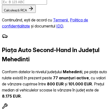
Calculează RCA
Continuând, ești de acord cu
Termenii
,
Politica de
confidențialitate
și documentul
IDD
.
Piața Auto Second-Hand în Județul
Mehedinti
Conform datelor la nivelul județului
Mehedinti
, pe piața auto
rulate există în prezent peste
77 anunțuri active
, cu valori
de vânzare cuprinse între
800 EUR
și
101.000 EUR
.
Prețul
median al vehiculelor scoase la vânzare în județ este de
8.175 EUR
.