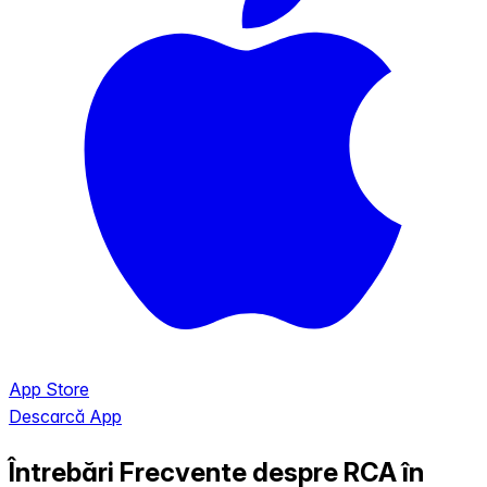
App Store
Descarcă App
Întrebări Frecvente despre RCA în