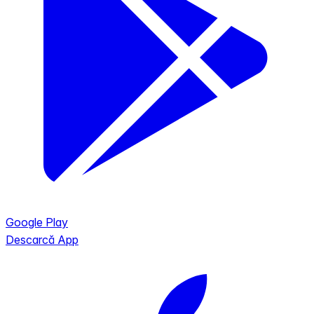
Google Play
Descarcă App