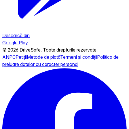
Descarcă din
Google Play
© 2026 DriveSafe. Toate drepturile rezervate.
ANPC
Petiții
Metode de plată
Termeni și condiții
Politica de
preluare datelor cu caracter personal