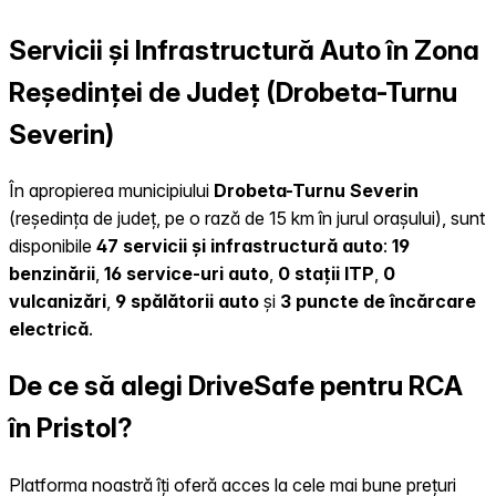
Servicii și Infrastructură Auto în Zona
Reședinței de Județ (Drobeta-Turnu
Severin)
În apropierea municipiului
Drobeta-Turnu Severin
(reședința de județ, pe o rază de 15 km în jurul orașului), sunt
disponibile
47 servicii și infrastructură auto
:
19
benzinării
,
16 service-uri auto
,
0 stații ITP
,
0
vulcanizări
,
9 spălătorii auto
și
3 puncte de încărcare
electrică
.
De ce să alegi DriveSafe pentru RCA
în Pristol?
Platforma noastră îți oferă acces la cele mai bune prețuri