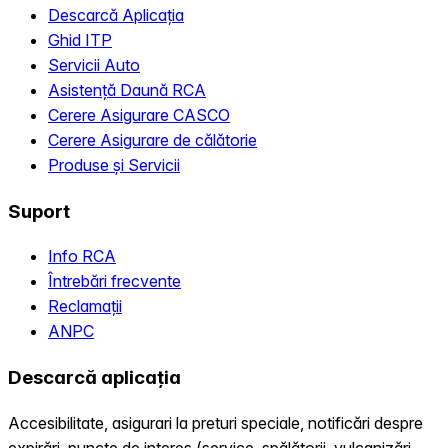
Descarcă Aplicația
Ghid ITP
Servicii Auto
Asistență Daună RCA
Cerere Asigurare CASCO
Cerere Asigurare de călătorie
Produse și Servicii
Suport
Info RCA
Întrebări frecvente
Reclamații
ANPC
Descarcă aplicația
Accesibilitate, asigurari la preturi speciale, notificări despre
expirări, puncte de interes (service, spălătorii, vulcanizări,