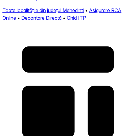
Toate localitățile din județul Mehedinti
•
Asigurare RCA
Online
•
Decontare Directă
•
Ghid ITP