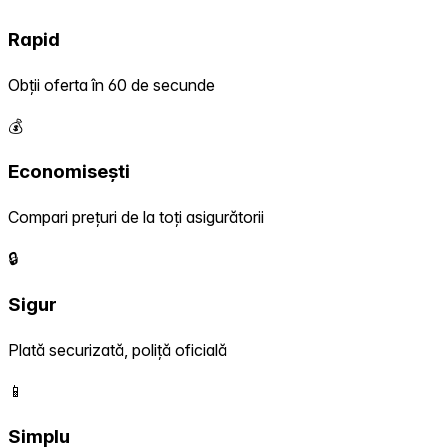
Rapid
Obții oferta în 60 de secunde
💰
Economisești
Compari prețuri de la toți asigurătorii
🔒
Sigur
Plată securizată, poliță oficială
📱
Simplu