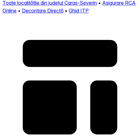
Toate localitățile din județul Caras-Severin
•
Asigurare RCA
Online
•
Decontare Directă
•
Ghid ITP