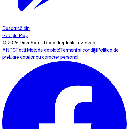
Descarcă din
Google Play
© 2026 DriveSafe. Toate drepturile rezervate.
ANPC
Petiții
Metode de plată
Termeni și condiții
Politica de
preluare datelor cu caracter personal