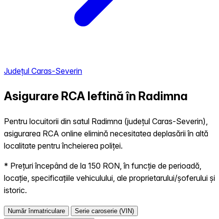
Județul Caras-Severin
Asigurare RCA Ieftină în
Radimna
Pentru locuitorii din satul Radimna (județul Caras-Severin),
asigurarea RCA online elimină necesitatea deplasării în altă
localitate pentru încheierea poliței.
* Prețuri începând de la 150 RON, în funcție de perioadă,
locație, specificațiile vehiculului, ale proprietarului/șoferului și
istoric.
Număr înmatriculare
Serie caroserie (VIN)