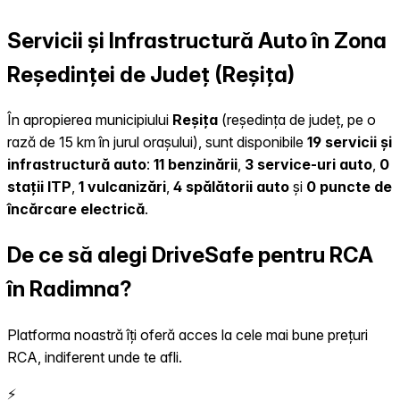
Servicii și Infrastructură Auto în Zona
Reședinței de Județ (Reșița)
În apropierea municipiului
Reșița
(reședința de județ, pe o
rază de 15 km în jurul orașului), sunt disponibile
19 servicii și
infrastructură auto
:
11 benzinării
,
3 service-uri auto
,
0
stații ITP
,
1 vulcanizări
,
4 spălătorii auto
și
0 puncte de
încărcare electrică
.
De ce să alegi DriveSafe pentru RCA
în Radimna?
Platforma noastră îți oferă acces la cele mai bune prețuri
RCA, indiferent unde te afli.
⚡