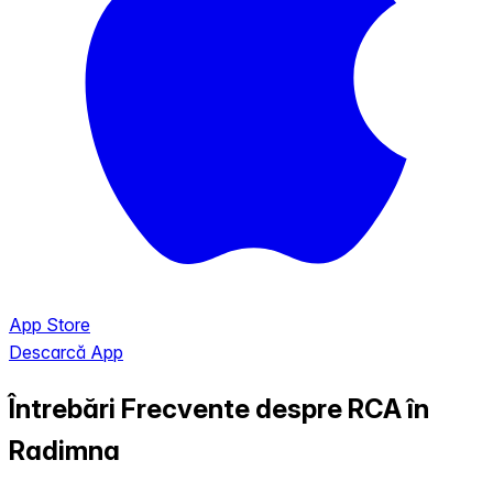
App Store
Descarcă App
Întrebări Frecvente despre RCA în
Radimna