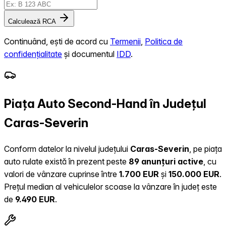
Calculează RCA
Continuând, ești de acord cu
Termenii
,
Politica de
confidențialitate
și documentul
IDD
.
Piața Auto Second-Hand în Județul
Caras-Severin
Conform datelor la nivelul județului
Caras-Severin
, pe piața
auto rulate există în prezent peste
89 anunțuri active
, cu
valori de vânzare cuprinse între
1.700 EUR
și
150.000 EUR
.
Prețul median al vehiculelor scoase la vânzare în județ este
de
9.490 EUR
.