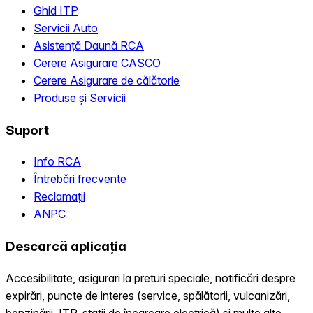
Ghid ITP
Servicii Auto
Asistență Daună RCA
Cerere Asigurare CASCO
Cerere Asigurare de călătorie
Produse și Servicii
Suport
Info RCA
Întrebări frecvente
Reclamații
ANPC
Descarcă aplicația
Accesibilitate, asigurari la preturi speciale, notificări despre
expirări, puncte de interes (service, spălătorii, vulcanizări,
benzinării, ITP, statii de încarcare electrică) și multe alte