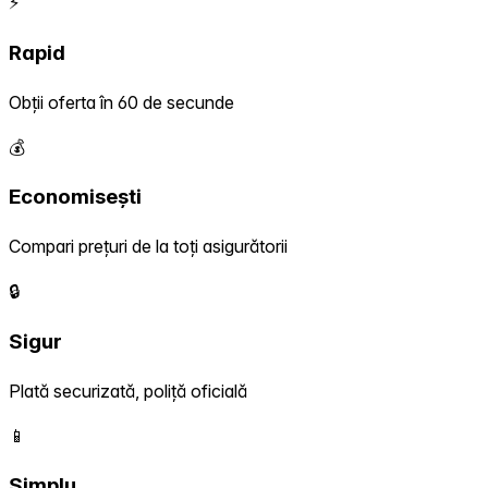
⚡
Rapid
Obții oferta în 60 de secunde
💰
Economisești
Compari prețuri de la toți asigurătorii
🔒
Sigur
Plată securizată, poliță oficială
📱
Simplu