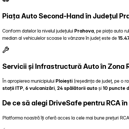
Piața Auto Second-Hand în Județul P
Conform datelor la nivelul județului
Prahova
, pe piața auto r
median al vehiculelor scoase la vânzare în județ este de
15.4
Servicii și Infrastructură Auto în Zona 
În apropierea municipiului
Ploiești
(reședința de județ, pe o ra
stații ITP
,
6 vulcanizări
,
24 spălătorii auto
și
10 puncte d
De ce să alegi DriveSafe pentru RCA î
Platforma noastră îți oferă acces la cele mai bune prețuri RCA, 