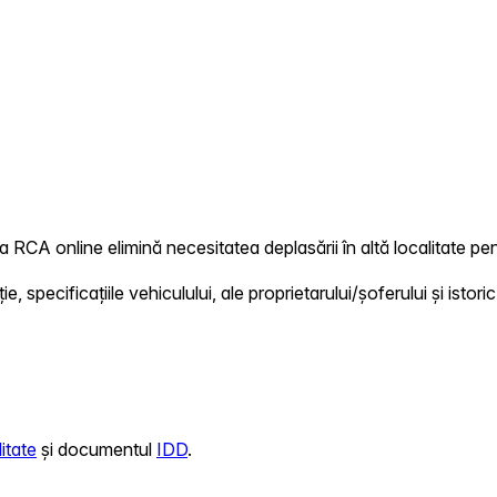
 RCA online elimină necesitatea deplasării în altă localitate pent
 specificațiile vehiculului, ale proprietarului/șoferului și istoric
itate
și documentul
IDD
.