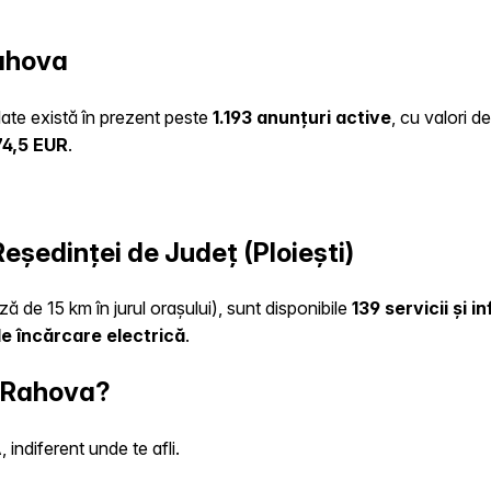
rahova
ulate există în prezent peste
1.193 anunțuri active
, cu valori d
74,5 EUR
.
Reședinței de Județ (Ploiești)
ză de 15 km în jurul orașului), sunt disponibile
139 servicii și 
e încărcare electrică
.
n Rahova?
indiferent unde te afli.