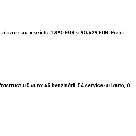
e vânzare cuprinse între
1.890 EUR
și
90.629 EUR
.
Prețul
infrastructură auto
:
45 benzinării
,
54 service-uri auto
,
0