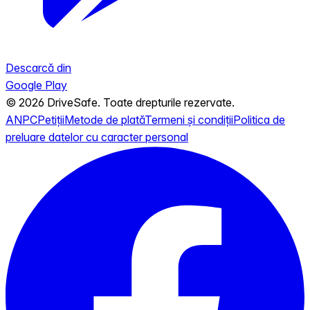
Descarcă din
Google Play
© 2026 DriveSafe. Toate drepturile rezervate.
ANPC
Petiții
Metode de plată
Termeni și condiții
Politica de
preluare datelor cu caracter personal