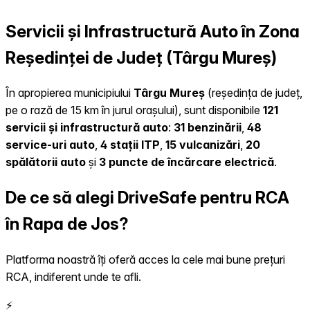
Servicii și Infrastructură Auto în Zona
Reședinței de Județ (Târgu Mureș)
În apropierea municipiului
Târgu Mureș
(reședința de județ,
pe o rază de 15 km în jurul orașului), sunt disponibile
121
servicii și infrastructură auto
:
31 benzinării
,
48
service-uri auto
,
4 stații ITP
,
15 vulcanizări
,
20
spălătorii auto
și
3 puncte de încărcare electrică
.
De ce să alegi DriveSafe pentru RCA
în Rapa de Jos?
Platforma noastră îți oferă acces la cele mai bune prețuri
RCA, indiferent unde te afli.
⚡