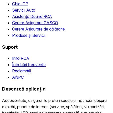
Ghid ITP
Servicii Auto
Asistență Daună RCA
Cerere Asigurare CASCO
Cerere Asigurare de călătorie
Produse și Servicii
Suport
Info RCA
Întrebări frecvente
Reclamații
ANPC
Descarcă aplicația
Accesibilitate, asigurari la preturi speciale, notificări despre
expirări, puncte de interes (service, spălătorii, vulcanizări,
benzinării, ITP, statii de încarcare electrică) și multe alte