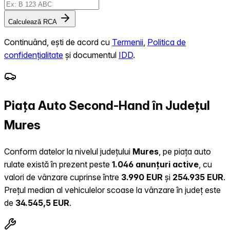
Calculează RCA
Continuând, ești de acord cu
Termenii
,
Politica de
confidențialitate
și documentul
IDD
.
Piața Auto Second-Hand în Județul
Mures
Conform datelor la nivelul județului
Mures
, pe piața auto
rulate există în prezent peste
1.046 anunțuri active
, cu
valori de vânzare cuprinse între
3.990 EUR
și
254.935 EUR
.
Prețul median al vehiculelor scoase la vânzare în județ este
de
34.545,5 EUR
.