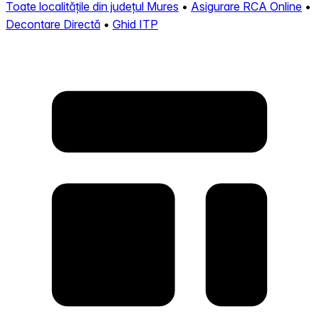
Toate localitățile din județul Mures
•
Asigurare RCA Online
•
Decontare Directă
•
Ghid ITP