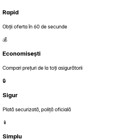
Rapid
Obții oferta în 60 de secunde
💰
Economisești
Compari prețuri de la toți asigurătorii
🔒
Sigur
Plată securizată, poliță oficială
📱
Simplu