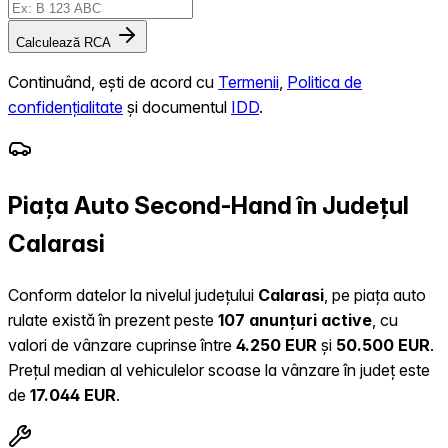
Calculează RCA
Continuând, ești de acord cu
Termenii
,
Politica de
confidențialitate
și documentul
IDD
.
Piața Auto Second-Hand în Județul
Calarasi
Conform datelor la nivelul județului
Calarasi
, pe piața auto
rulate există în prezent peste
107 anunțuri active
, cu
valori de vânzare cuprinse între
4.250 EUR
și
50.500 EUR
.
Prețul median al vehiculelor scoase la vânzare în județ este
de
17.044 EUR
.