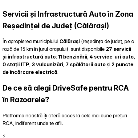
Servicii și Infrastructură Auto în Zona
Reședinței de Județ (Călărași)
În apropierea municipiului
Călărași
(reședința de județ, pe o
rază de 15 km în jurul orașului), sunt disponibile
27 servicii
și infrastructură auto
:
11 benzinării
,
4 service-uri auto
,
0 stații ITP
,
3 vulcanizări
,
7 spălătorii auto
și
2 puncte
de încărcare electrică
.
De ce să alegi DriveSafe pentru RCA
în Razoarele?
Platforma noastră îți oferă acces la cele mai bune prețuri
RCA, indiferent unde te afli.
⚡