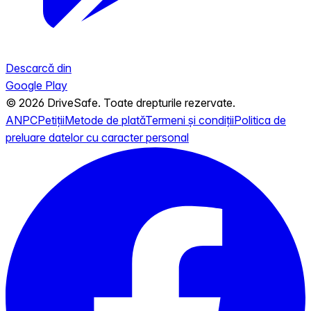
Descarcă din
Google Play
© 2026 DriveSafe. Toate drepturile rezervate.
ANPC
Petiții
Metode de plată
Termeni și condiții
Politica de
preluare datelor cu caracter personal