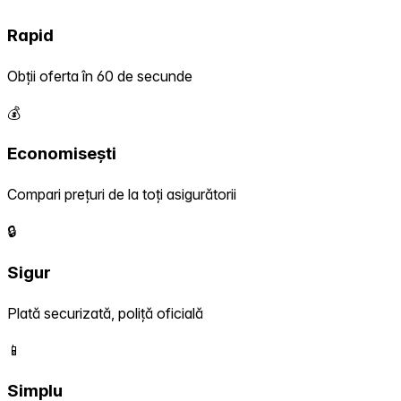
Rapid
Obții oferta în 60 de secunde
💰
Economisești
Compari prețuri de la toți asigurătorii
🔒
Sigur
Plată securizată, poliță oficială
📱
Simplu