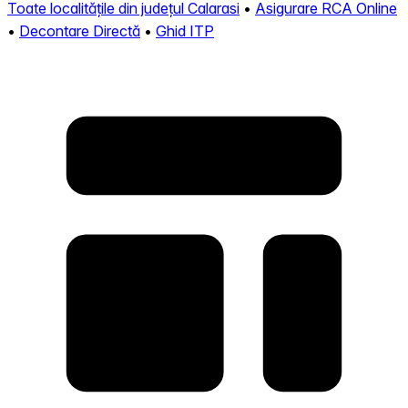
Toate localitățile din județul Calarasi
•
Asigurare RCA Online
•
Decontare Directă
•
Ghid ITP