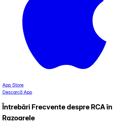
App Store
Descarcă App
Întrebări Frecvente despre RCA în
Razoarele