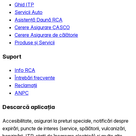
Ghid ITP
Servicii Auto
Asistență Daună RCA
Cerere Asigurare CASCO
Cerere Asigurare de călătorie
Produse și Servicii
Suport
Info RCA
Întrebări frecvente
Reclamații
ANPC
Descarcă aplicația
Accesibilitate, asigurari la preturi speciale, notificări despre
expirări, puncte de interes (service, spălătorii, vulcanizări,
benzinării, ITP, statii de încarcare electrică) și multe alte