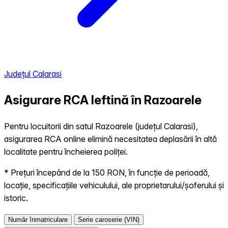
Județul Calarasi
Asigurare RCA Ieftină în
Razoarele
Pentru locuitorii din satul Razoarele (județul Calarasi),
asigurarea RCA online elimină necesitatea deplasării în altă
localitate pentru încheierea poliței.
* Prețuri începând de la 150 RON, în funcție de perioadă,
locație, specificațiile vehiculului, ale proprietarului/șoferului și
istoric.
Număr înmatriculare
Serie caroserie (VIN)