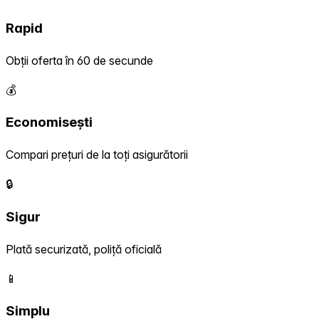
Rapid
Obții oferta în 60 de secunde
💰
Economisești
Compari prețuri de la toți asigurătorii
🔒
Sigur
Plată securizată, poliță oficială
📱
Simplu