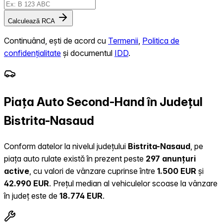
Calculează RCA
Continuând, ești de acord cu
Termenii
,
Politica de
confidențialitate
și documentul
IDD
.
Piața Auto Second-Hand în Județul
Bistrita-Nasaud
Conform datelor la nivelul județului
Bistrita-Nasaud
, pe
piața auto rulate există în prezent peste
297 anunțuri
active
, cu valori de vânzare cuprinse între
1.500 EUR
și
42.990 EUR
.
Prețul median al vehiculelor scoase la vânzare
în județ este de
18.774 EUR
.