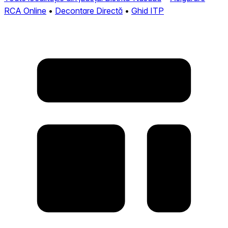
RCA Online
•
Decontare Directă
•
Ghid ITP