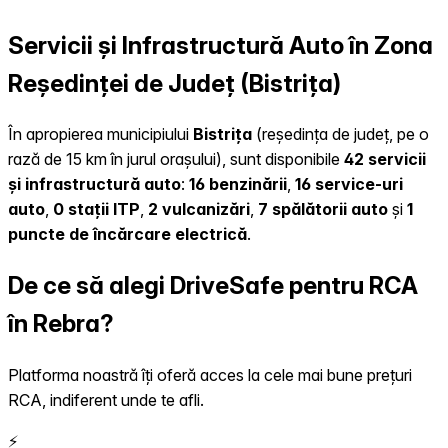
Servicii și Infrastructură Auto în Zona
Reședinței de Județ (Bistrița)
În apropierea municipiului
Bistrița
(reședința de județ, pe o
rază de 15 km în jurul orașului), sunt disponibile
42 servicii
și infrastructură auto
:
16 benzinării
,
16 service-uri
auto
,
0 stații ITP
,
2 vulcanizări
,
7 spălătorii auto
și
1
puncte de încărcare electrică
.
De ce să alegi DriveSafe pentru RCA
în Rebra?
Platforma noastră îți oferă acces la cele mai bune prețuri
RCA, indiferent unde te afli.
⚡