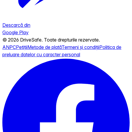
Descarcă din
Google Play
© 2026 DriveSafe. Toate drepturile rezervate.
ANPC
Petiții
Metode de plată
Termeni și condiții
Politica de
preluare datelor cu caracter personal