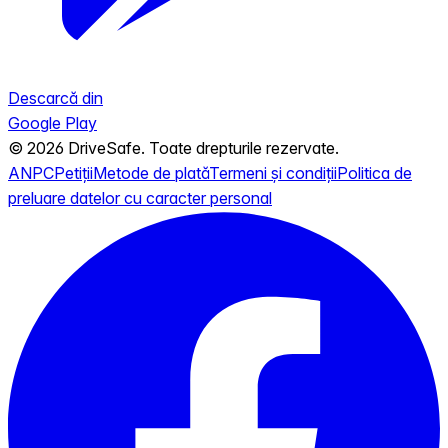
Descarcă din
Google Play
© 2026 DriveSafe. Toate drepturile rezervate.
ANPC
Petiții
Metode de plată
Termeni și condiții
Politica de
preluare datelor cu caracter personal