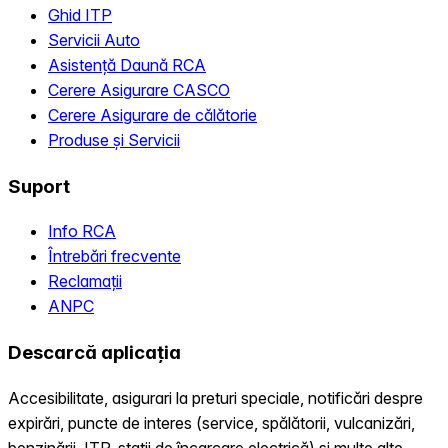
Ghid ITP
Servicii Auto
Asistență Daună RCA
Cerere Asigurare CASCO
Cerere Asigurare de călătorie
Produse și Servicii
Suport
Info RCA
Întrebări frecvente
Reclamații
ANPC
Descarcă aplicația
Accesibilitate, asigurari la preturi speciale, notificări despre
expirări, puncte de interes (service, spălătorii, vulcanizări,
benzinării, ITP, statii de încarcare electrică) și multe alte