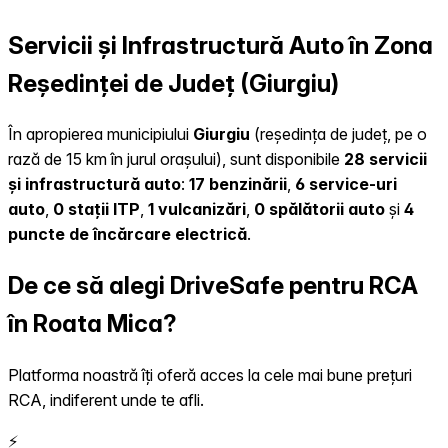
Servicii și Infrastructură Auto în Zona
Reședinței de Județ (Giurgiu)
În apropierea municipiului
Giurgiu
(reședința de județ, pe o
rază de 15 km în jurul orașului), sunt disponibile
28 servicii
și infrastructură auto
:
17 benzinării
,
6 service-uri
auto
,
0 stații ITP
,
1 vulcanizări
,
0 spălătorii auto
și
4
puncte de încărcare electrică
.
De ce să alegi DriveSafe pentru RCA
în Roata Mica?
Platforma noastră îți oferă acces la cele mai bune prețuri
RCA, indiferent unde te afli.
⚡