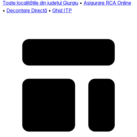
Toate localitățile din județul Giurgiu
•
Asigurare RCA Online
•
Decontare Directă
•
Ghid ITP