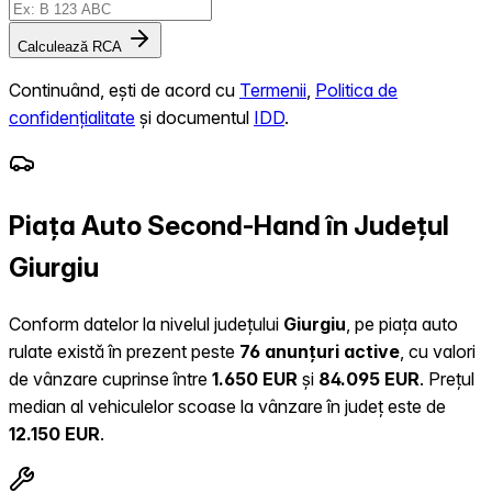
Calculează RCA
Continuând, ești de acord cu
Termenii
,
Politica de
confidențialitate
și documentul
IDD
.
Piața Auto Second-Hand în Județul
Giurgiu
Conform datelor la nivelul județului
Giurgiu
, pe piața auto
rulate există în prezent peste
76 anunțuri active
, cu valori
de vânzare cuprinse între
1.650 EUR
și
84.095 EUR
.
Prețul
median al vehiculelor scoase la vânzare în județ este de
12.150 EUR
.