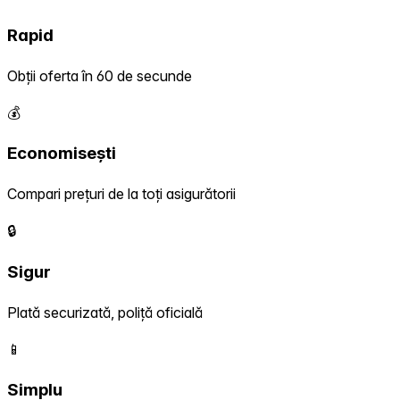
Rapid
Obții oferta în 60 de secunde
💰
Economisești
Compari prețuri de la toți asigurătorii
🔒
Sigur
Plată securizată, poliță oficială
📱
Simplu