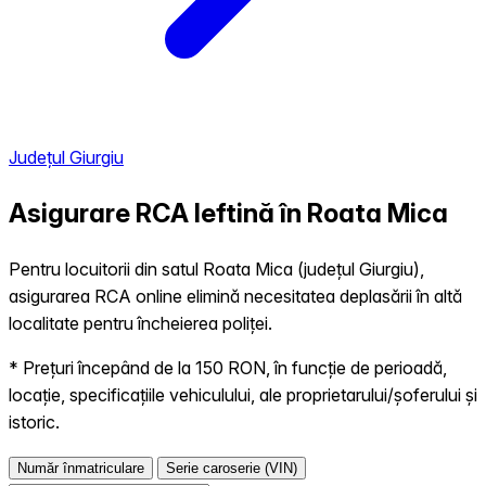
Județul Giurgiu
Asigurare RCA Ieftină în
Roata Mica
Pentru locuitorii din satul Roata Mica (județul Giurgiu),
asigurarea RCA online elimină necesitatea deplasării în altă
localitate pentru încheierea poliței.
* Prețuri începând de la 150 RON, în funcție de perioadă,
locație, specificațiile vehiculului, ale proprietarului/șoferului și
istoric.
Număr înmatriculare
Serie caroserie (VIN)