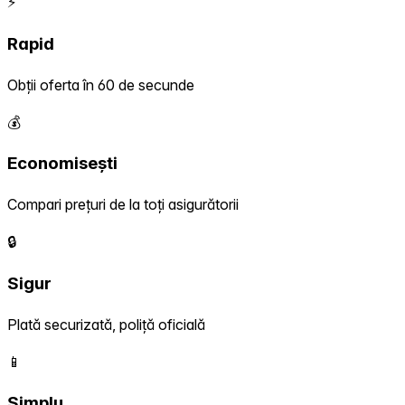
⚡
Rapid
Obții oferta în 60 de secunde
💰
Economisești
Compari prețuri de la toți asigurătorii
🔒
Sigur
Plată securizată, poliță oficială
📱
Simplu