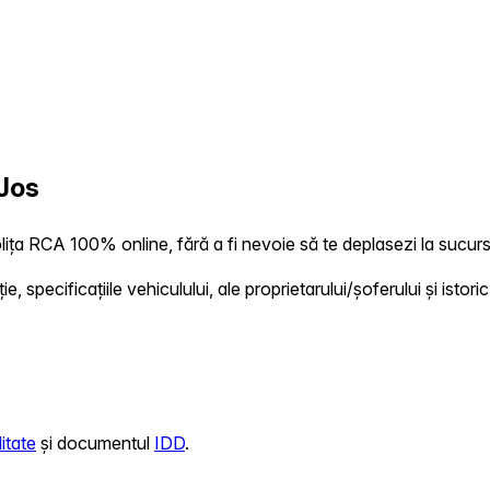
 Jos
ița RCA 100% online, fără a fi nevoie să te deplasezi la sucursa
 specificațiile vehiculului, ale proprietarului/șoferului și istoric
itate
și documentul
IDD
.