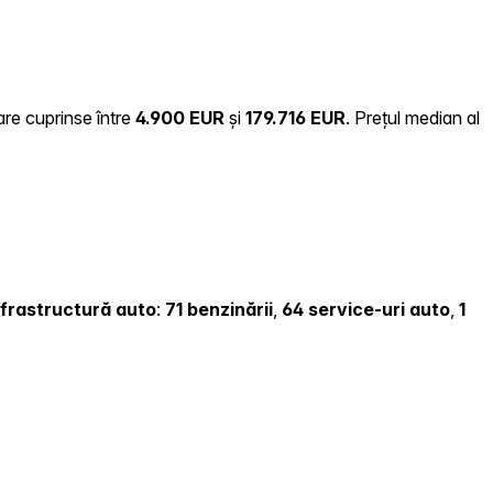
are cuprinse între
4.900 EUR
și
179.716 EUR
.
Prețul median al
infrastructură auto
:
71 benzinării
,
64 service-uri auto
,
1