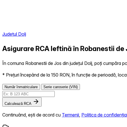
Județul Dolj
Asigurare RCA Ieftină în
Robanestii de
În comuna Robanestii de Jos din județul Dolj, poți cumpăra pol
* Prețuri începând de la 150 RON, în funcție de perioadă, locație,
Număr înmatriculare
Serie caroserie (VIN)
Calculează RCA
Continuând, ești de acord cu
Termenii
,
Politica de confidențial