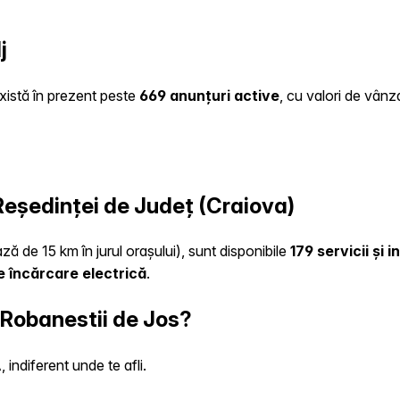
j
există în prezent peste
669 anunțuri active
, cu valori de vânz
 Reședinței de Județ (Craiova)
ză de 15 km în jurul orașului), sunt disponibile
179 servicii și 
e încărcare electrică
.
 Robanestii de Jos?
indiferent unde te afli.