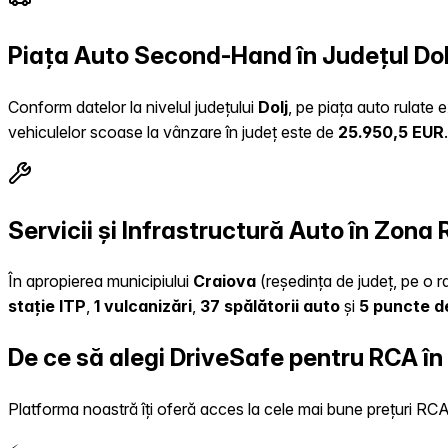
Piața Auto Second-Hand în Județul Dol
Conform datelor la nivelul județului
Dolj
, pe piața auto rulate 
vehiculelor scoase la vânzare în județ este de
25.950,5 EUR
.
Servicii și Infrastructură Auto în Zona
În apropierea municipiului
Craiova
(reședința de județ, pe o ra
stație ITP
,
1 vulcanizări
,
37 spălătorii auto
și
5 puncte d
De ce să alegi DriveSafe pentru RCA în
Platforma noastră îți oferă acces la cele mai bune prețuri RCA, 