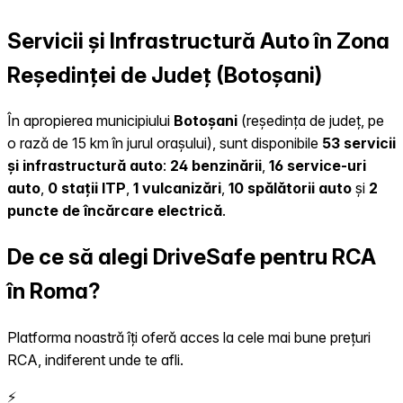
Servicii și Infrastructură Auto în Zona
Reședinței de Județ (Botoșani)
În apropierea municipiului
Botoșani
(reședința de județ, pe
o rază de 15 km în jurul orașului), sunt disponibile
53 servicii
și infrastructură auto
:
24 benzinării
,
16 service-uri
auto
,
0 stații ITP
,
1 vulcanizări
,
10 spălătorii auto
și
2
puncte de încărcare electrică
.
De ce să alegi DriveSafe pentru RCA
în Roma?
Platforma noastră îți oferă acces la cele mai bune prețuri
RCA, indiferent unde te afli.
⚡