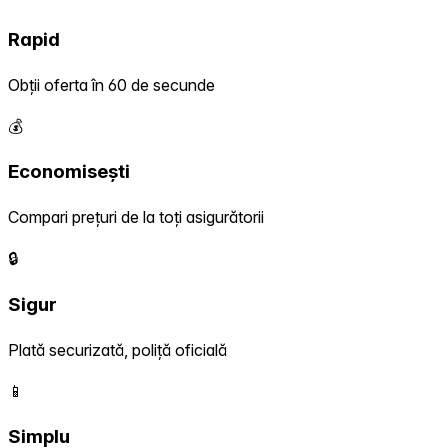
Rapid
Obții oferta în 60 de secunde
💰
Economisești
Compari prețuri de la toți asigurătorii
🔒
Sigur
Plată securizată, poliță oficială
📱
Simplu