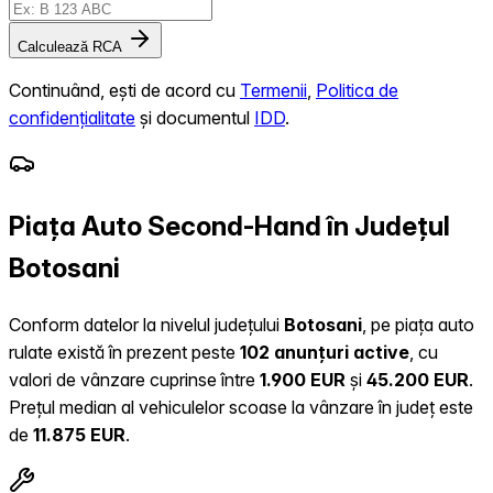
Calculează RCA
Continuând, ești de acord cu
Termenii
,
Politica de
confidențialitate
și documentul
IDD
.
Piața Auto Second-Hand în Județul
Botosani
Conform datelor la nivelul județului
Botosani
, pe piața auto
rulate există în prezent peste
102 anunțuri active
, cu
valori de vânzare cuprinse între
1.900 EUR
și
45.200 EUR
.
Prețul median al vehiculelor scoase la vânzare în județ este
de
11.875 EUR
.