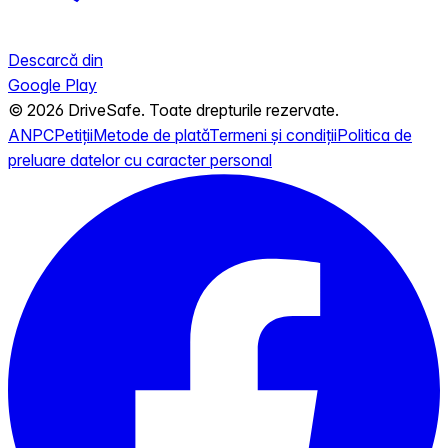
Descarcă din
Google Play
© 2026 DriveSafe. Toate drepturile rezervate.
ANPC
Petiții
Metode de plată
Termeni și condiții
Politica de
preluare datelor cu caracter personal