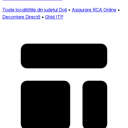
Toate localitățile din județul Dolj
•
Asigurare RCA Online
•
Decontare Directă
•
Ghid ITP