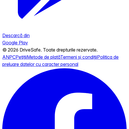
Descarcă din
Google Play
© 2026 DriveSafe. Toate drepturile rezervate.
ANPC
Petiții
Metode de plată
Termeni și condiții
Politica de
preluare datelor cu caracter personal