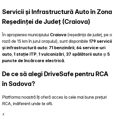
Servicii și Infrastructură Auto în Zona
Reședinței de Județ (Craiova)
În apropierea municipiului
Craiova
(reședința de județ, pe o
rază de 15 km în jurul orașului), sunt disponibile
179 servicii
și infrastructură auto
:
71 benzinării
,
64 service-uri
auto
,
1 stație ITP
,
1 vulcanizări
,
37 spălătorii auto
și
5
puncte de încărcare electrică
.
De ce să alegi DriveSafe pentru RCA
în Sadova?
Platforma noastră îți oferă acces la cele mai bune prețuri
RCA, indiferent unde te afli.
⚡