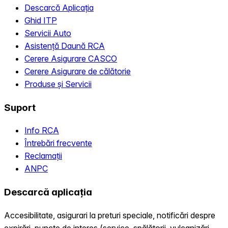
Descarcă Aplicația
Ghid ITP
Servicii Auto
Asistență Daună RCA
Cerere Asigurare CASCO
Cerere Asigurare de călătorie
Produse și Servicii
Suport
Info RCA
Întrebări frecvente
Reclamații
ANPC
Descarcă aplicația
Accesibilitate, asigurari la preturi speciale, notificări despre
expirări, puncte de interes (service, spălătorii, vulcanizări,