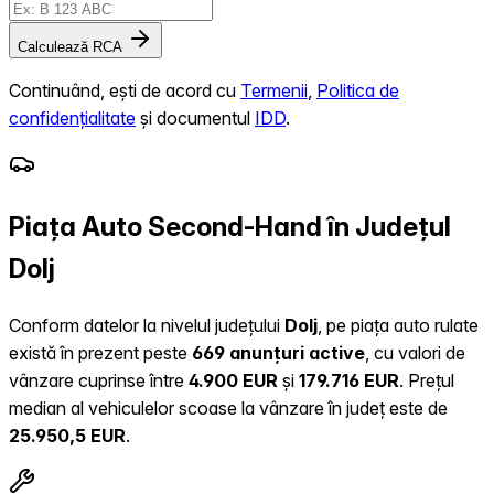
Calculează RCA
Continuând, ești de acord cu
Termenii
,
Politica de
confidențialitate
și documentul
IDD
.
Piața Auto Second-Hand în Județul
Dolj
Conform datelor la nivelul județului
Dolj
, pe piața auto rulate
există în prezent peste
669 anunțuri active
, cu valori de
vânzare cuprinse între
4.900 EUR
și
179.716 EUR
.
Prețul
median al vehiculelor scoase la vânzare în județ este de
25.950,5 EUR
.