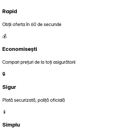
Rapid
Obții oferta în 60 de secunde
💰
Economisești
Compari prețuri de la toți asigurătorii
🔒
Sigur
Plată securizată, poliță oficială
📱
Simplu