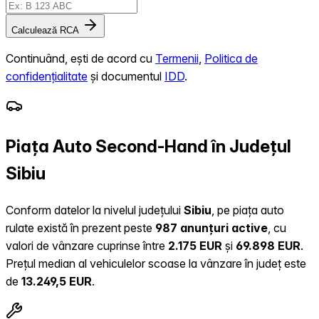
Calculează RCA
Continuând, ești de acord cu
Termenii
,
Politica de
confidențialitate
și documentul
IDD
.
Piața Auto Second-Hand în Județul
Sibiu
Conform datelor la nivelul județului
Sibiu
, pe piața auto
rulate există în prezent peste
987 anunțuri active
, cu
valori de vânzare cuprinse între
2.175 EUR
și
69.898 EUR
.
Prețul median al vehiculelor scoase la vânzare în județ este
de
13.249,5 EUR
.