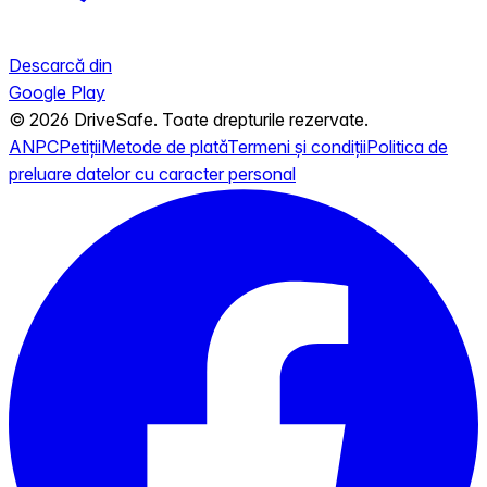
Descarcă din
Google Play
© 2026 DriveSafe. Toate drepturile rezervate.
ANPC
Petiții
Metode de plată
Termeni și condiții
Politica de
preluare datelor cu caracter personal