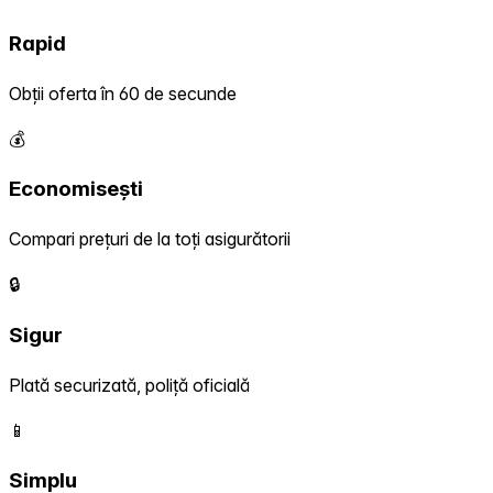
Rapid
Obții oferta în 60 de secunde
💰
Economisești
Compari prețuri de la toți asigurătorii
🔒
Sigur
Plată securizată, poliță oficială
📱
Simplu