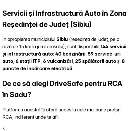
Servicii și Infrastructură Auto în Zona
Reședinței de Județ (Sibiu)
În apropierea municipiului
Sibiu
(reședința de județ, pe o
rază de 15 km în jurul orașului), sunt disponibile
144 servicii
și infrastructură auto
:
40 benzinării
,
59 service-uri
auto
,
6 stații ITP
,
6 vulcanizări
,
25 spălătorii auto
și
8
puncte de încărcare electrică
.
De ce să alegi DriveSafe pentru RCA
în Sadu?
Platforma noastră îți oferă acces la cele mai bune prețuri
RCA, indiferent unde te afli.
⚡