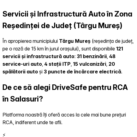
Servicii și Infrastructură Auto în Zona
Reședinței de Județ (Târgu Mureș)
În apropierea municipiului
Târgu Mureș
(reședința de județ,
pe o rază de 15 km în jurul orașului), sunt disponibile
121
servicii și infrastructură auto
:
31 benzinării
,
48
service-uri auto
,
4 stații ITP
,
15 vulcanizări
,
20
spălătorii auto
și
3 puncte de încărcare electrică
.
De ce să alegi DriveSafe pentru RCA
în Salasuri?
Platforma noastră îți oferă acces la cele mai bune prețuri
RCA, indiferent unde te afli.
⚡