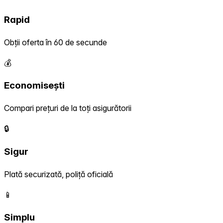
Rapid
Obții oferta în 60 de secunde
💰
Economisești
Compari prețuri de la toți asigurătorii
🔒
Sigur
Plată securizată, poliță oficială
📱
Simplu