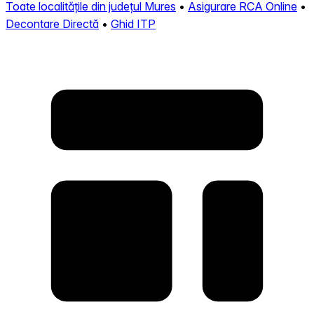
Toate localitățile din județul Mures
•
Asigurare RCA Online
•
Decontare Directă
•
Ghid ITP