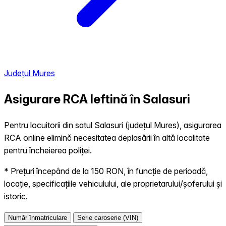
Județul Mures
Asigurare RCA Ieftină în
Salasuri
Pentru locuitorii din satul Salasuri (județul Mures), asigurarea
RCA online elimină necesitatea deplasării în altă localitate
pentru încheierea poliței.
* Prețuri începând de la 150 RON, în funcție de perioadă,
locație, specificațiile vehiculului, ale proprietarului/șoferului și
istoric.
Număr înmatriculare
Serie caroserie (VIN)