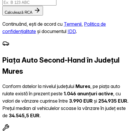
Calculează RCA
Continuând, ești de acord cu
Termenii
,
Politica de
confidențialitate
și documentul
IDD
.
Piața Auto Second-Hand în Județul
Mures
Conform datelor la nivelul județului
Mures
, pe piața auto
rulate există în prezent peste
1.046 anunțuri active
, cu
valori de vânzare cuprinse între
3.990 EUR
și
254.935 EUR
.
Prețul median al vehiculelor scoase la vânzare în județ este
de
34.545,5 EUR
.