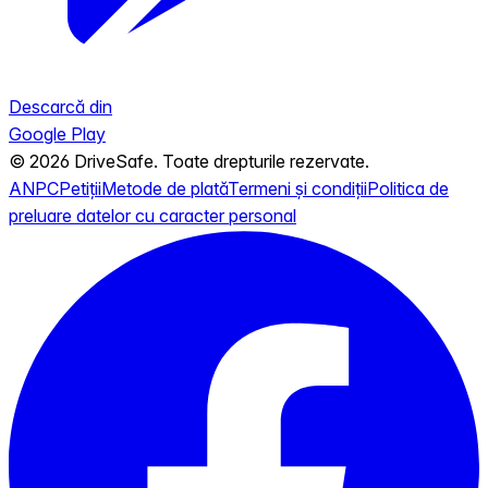
Descarcă din
Google Play
© 2026 DriveSafe. Toate drepturile rezervate.
ANPC
Petiții
Metode de plată
Termeni și condiții
Politica de
preluare datelor cu caracter personal