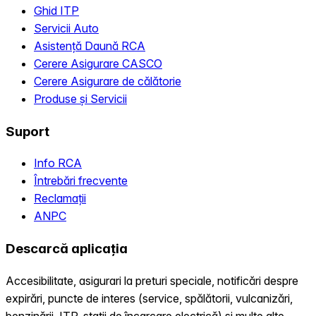
Ghid ITP
Servicii Auto
Asistență Daună RCA
Cerere Asigurare CASCO
Cerere Asigurare de călătorie
Produse și Servicii
Suport
Info RCA
Întrebări frecvente
Reclamații
ANPC
Descarcă aplicația
Accesibilitate, asigurari la preturi speciale, notificări despre
expirări, puncte de interes (service, spălătorii, vulcanizări,
benzinării, ITP, statii de încarcare electrică) și multe alte