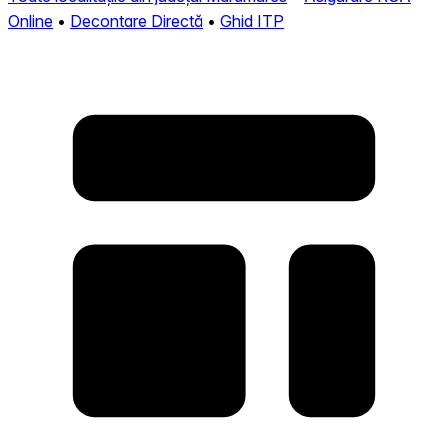
Online
•
Decontare Directă
•
Ghid ITP