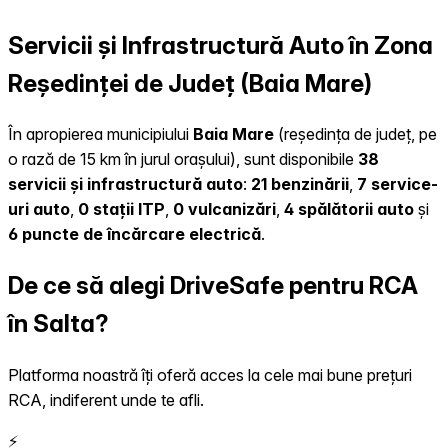
Servicii și Infrastructură Auto în Zona
Reședinței de Județ (Baia Mare)
În apropierea municipiului
Baia Mare
(reședința de județ, pe
o rază de 15 km în jurul orașului), sunt disponibile
38
servicii și infrastructură auto
:
21 benzinării
,
7 service-
uri auto
,
0 stații ITP
,
0 vulcanizări
,
4 spălătorii auto
și
6 puncte de încărcare electrică
.
De ce să alegi DriveSafe pentru RCA
în Salta?
Platforma noastră îți oferă acces la cele mai bune prețuri
RCA, indiferent unde te afli.
⚡