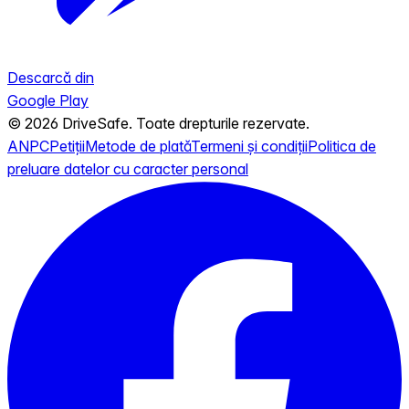
Descarcă din
Google Play
© 2026 DriveSafe. Toate drepturile rezervate.
ANPC
Petiții
Metode de plată
Termeni și condiții
Politica de
preluare datelor cu caracter personal