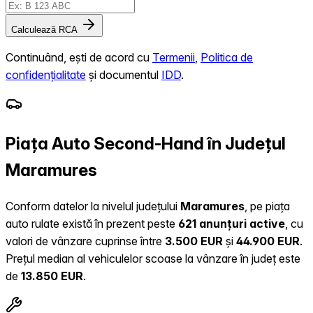
Calculează RCA
Continuând, ești de acord cu
Termenii
,
Politica de
confidențialitate
și documentul
IDD
.
Piața Auto Second-Hand în Județul
Maramures
Conform datelor la nivelul județului
Maramures
, pe piața
auto rulate există în prezent peste
621 anunțuri active
, cu
valori de vânzare cuprinse între
3.500 EUR
și
44.900 EUR
.
Prețul median al vehiculelor scoase la vânzare în județ este
de
13.850 EUR
.