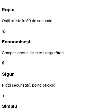
Rapid
Obții oferta în 60 de secunde
💰
Economisești
Compari prețuri de la toți asigurătorii
🔒
Sigur
Plată securizată, poliță oficială
📱
Simplu