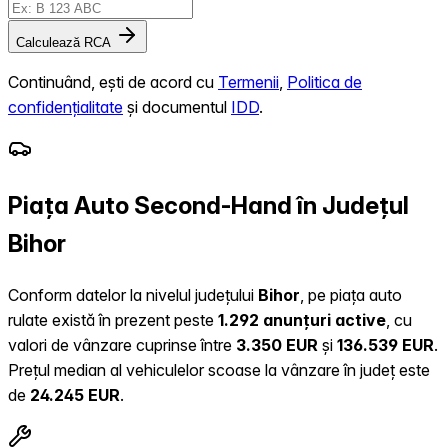
Calculează RCA
Continuând, ești de acord cu
Termenii
,
Politica de
confidențialitate
și documentul
IDD
.
Piața Auto Second-Hand în Județul
Bihor
Conform datelor la nivelul județului
Bihor
, pe piața auto
rulate există în prezent peste
1.292 anunțuri active
, cu
valori de vânzare cuprinse între
3.350 EUR
și
136.539 EUR
.
Prețul median al vehiculelor scoase la vânzare în județ este
de
24.245 EUR
.