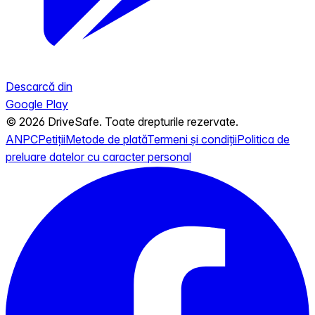
Descarcă din
Google Play
© 2026 DriveSafe. Toate drepturile rezervate.
ANPC
Petiții
Metode de plată
Termeni și condiții
Politica de
preluare datelor cu caracter personal