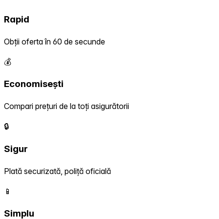
Rapid
Obții oferta în 60 de secunde
💰
Economisești
Compari prețuri de la toți asigurătorii
🔒
Sigur
Plată securizată, poliță oficială
📱
Simplu