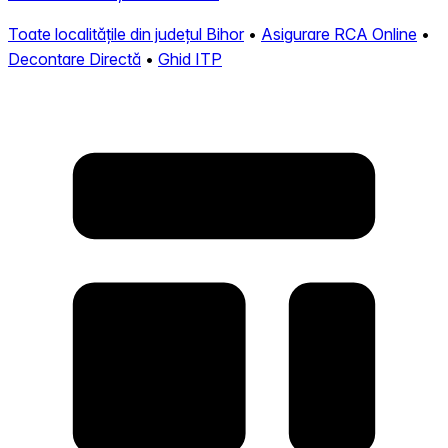
Toate localitățile din județul Bihor
•
Asigurare RCA Online
•
Decontare Directă
•
Ghid ITP