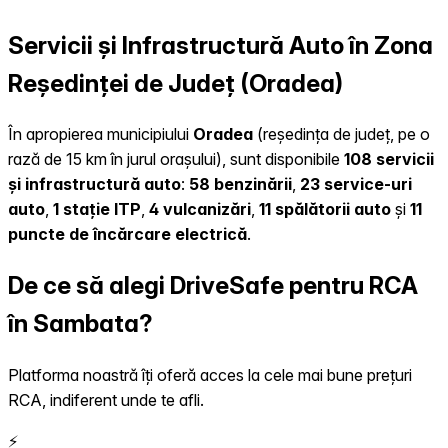
Servicii și Infrastructură Auto în Zona
Reședinței de Județ (Oradea)
În apropierea municipiului
Oradea
(reședința de județ, pe o
rază de 15 km în jurul orașului), sunt disponibile
108 servicii
și infrastructură auto
:
58 benzinării
,
23 service-uri
auto
,
1 stație ITP
,
4 vulcanizări
,
11 spălătorii auto
și
11
puncte de încărcare electrică
.
De ce să alegi DriveSafe pentru RCA
în Sambata?
Platforma noastră îți oferă acces la cele mai bune prețuri
RCA, indiferent unde te afli.
⚡