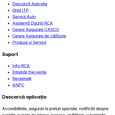
Descarcă Aplicația
Ghid ITP
Servicii Auto
Asistență Daună RCA
Cerere Asigurare CASCO
Cerere Asigurare de călătorie
Produse și Servicii
Suport
Info RCA
Întrebări frecvente
Reclamații
ANPC
Descarcă aplicația
Accesibilitate, asigurari la preturi speciale, notificări despre
expirări, puncte de interes (service, spălătorii, vulcanizări,