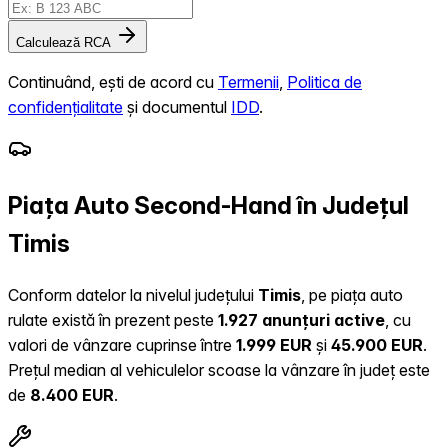
Calculează RCA
Continuând, ești de acord cu
Termenii
,
Politica de
confidențialitate
și documentul
IDD
.
Piața Auto Second-Hand în Județul
Timis
Conform datelor la nivelul județului
Timis
, pe piața auto
rulate există în prezent peste
1.927 anunțuri active
, cu
valori de vânzare cuprinse între
1.999 EUR
și
45.900 EUR
.
Prețul median al vehiculelor scoase la vânzare în județ este
de
8.400 EUR
.