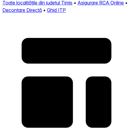
Toate localitățile din județul Timis
•
Asigurare RCA Online
•
Decontare Directă
•
Ghid ITP