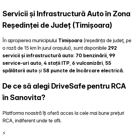
Servicii și Infrastructură Auto în Zona
Reședinței de Județ (Timișoara)
În apropierea municipiului
Timișoara
(reședința de județ, pe
o rază de 15 km în jurul orașului), sunt disponibile
292
servicii și infrastructură auto
:
70 benzinării
,
99
service-uri auto
,
4 stații ITP
,
6 vulcanizări
,
55
spălătorii auto
și
58 puncte de încărcare electrică
.
De ce să alegi DriveSafe pentru RCA
în Sanovita?
Platforma noastră îți oferă acces la cele mai bune prețuri
RCA, indiferent unde te afli.
⚡