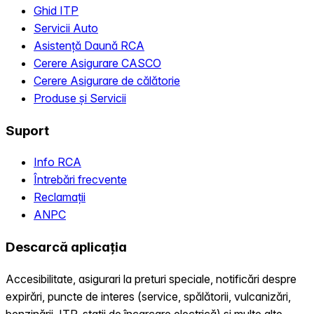
Ghid ITP
Servicii Auto
Asistență Daună RCA
Cerere Asigurare CASCO
Cerere Asigurare de călătorie
Produse și Servicii
Suport
Info RCA
Întrebări frecvente
Reclamații
ANPC
Descarcă aplicația
Accesibilitate, asigurari la preturi speciale, notificări despre
expirări, puncte de interes (service, spălătorii, vulcanizări,
benzinării, ITP, statii de încarcare electrică) și multe alte