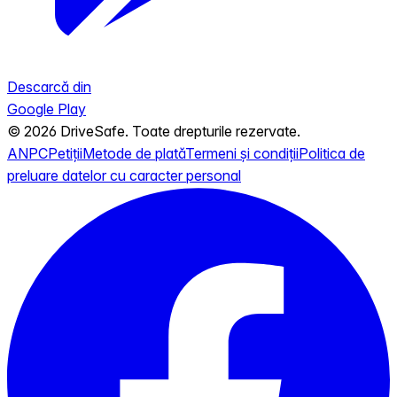
Descarcă din
Google Play
© 2026 DriveSafe. Toate drepturile rezervate.
ANPC
Petiții
Metode de plată
Termeni și condiții
Politica de
preluare datelor cu caracter personal