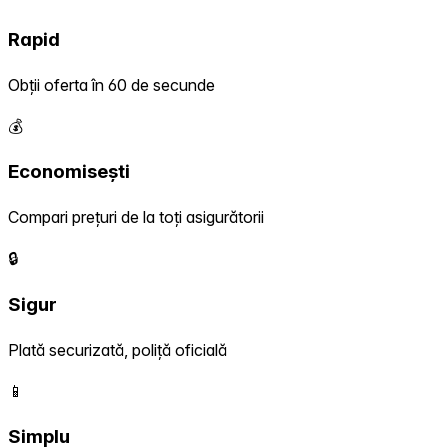
Rapid
Obții oferta în 60 de secunde
💰
Economisești
Compari prețuri de la toți asigurătorii
🔒
Sigur
Plată securizată, poliță oficială
📱
Simplu