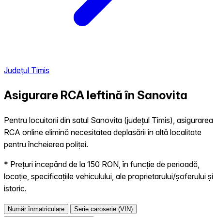
Județul Timis
Asigurare RCA Ieftină în
Sanovita
Pentru locuitorii din satul Sanovita (județul Timis), asigurarea
RCA online elimină necesitatea deplasării în altă localitate
pentru încheierea poliței.
* Prețuri începând de la 150 RON, în funcție de perioadă,
locație, specificațiile vehiculului, ale proprietarului/șoferului și
istoric.
Număr înmatriculare
Serie caroserie (VIN)