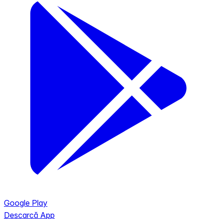
Google Play
Descarcă App