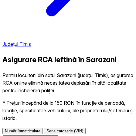
Județul Timis
Asigurare RCA Ieftină în
Sarazani
Pentru locuitorii din satul Sarazani (județul Timis), asigurarea
RCA online elimină necesitatea deplasării în altă localitate
pentru încheierea poliței.
* Prețuri începând de la 150 RON, în funcție de perioadă,
locație, specificațiile vehiculului, ale proprietarului/șoferului și
istoric.
Număr înmatriculare
Serie caroserie (VIN)