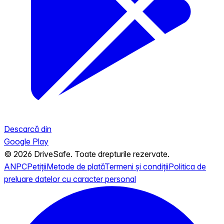
Descarcă din
Google Play
© 2026 DriveSafe. Toate drepturile rezervate.
ANPC
Petiții
Metode de plată
Termeni și condiții
Politica de
preluare datelor cu caracter personal