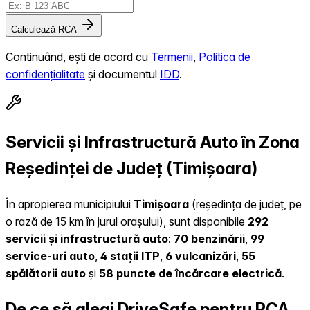
Calculează RCA
Continuând, ești de acord cu
Termenii
,
Politica de
confidențialitate
și documentul
IDD
.
Servicii și Infrastructură Auto în Zona
Reședinței de Județ (Timișoara)
În apropierea municipiului
Timișoara
(reședința de județ, pe
o rază de 15 km în jurul orașului), sunt disponibile
292
servicii și infrastructură auto
:
70 benzinării
,
99
service-uri auto
,
4 stații ITP
,
6 vulcanizări
,
55
spălătorii auto
și
58 puncte de încărcare electrică
.
De ce să alegi DriveSafe pentru RCA