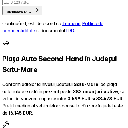
Calculează RCA
Continuând, ești de acord cu
Termenii
,
Politica de
confidențialitate
și documentul
IDD
.
Piața Auto Second-Hand în Județul
Satu-Mare
Conform datelor la nivelul județului
Satu-Mare
, pe piața
auto rulate există în prezent peste
382 anunțuri active
, cu
valori de vânzare cuprinse între
3.599 EUR
și
83.478 EUR
.
Prețul median al vehiculelor scoase la vânzare în județ este
de
16.145 EUR
.