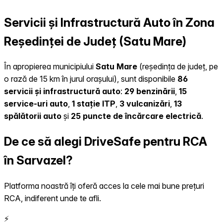
Servicii și Infrastructură Auto în Zona
Reședinței de Județ (Satu Mare)
În apropierea municipiului
Satu Mare
(reședința de județ, pe
o rază de 15 km în jurul orașului), sunt disponibile
86
servicii și infrastructură auto
:
29 benzinării
,
15
service-uri auto
,
1 stație ITP
,
3 vulcanizări
,
13
spălătorii auto
și
25 puncte de încărcare electrică
.
De ce să alegi DriveSafe pentru RCA
în Sarvazel?
Platforma noastră îți oferă acces la cele mai bune prețuri
RCA, indiferent unde te afli.
⚡