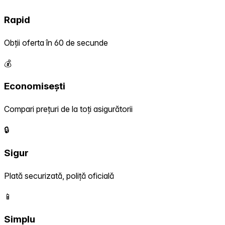
Rapid
Obții oferta în 60 de secunde
💰
Economisești
Compari prețuri de la toți asigurătorii
🔒
Sigur
Plată securizată, poliță oficială
📱
Simplu