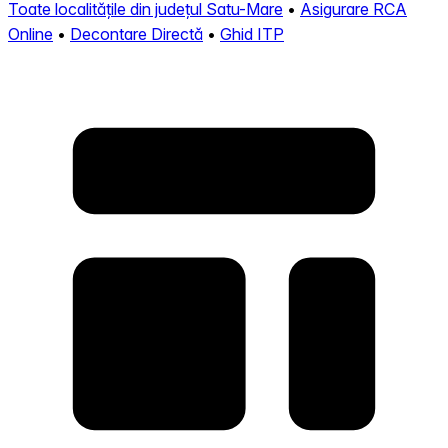
Toate localitățile din județul Satu-Mare
•
Asigurare RCA
Online
•
Decontare Directă
•
Ghid ITP