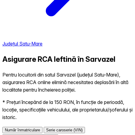
Județul Satu-Mare
Asigurare RCA Ieftină în
Sarvazel
Pentru locuitorii din satul Sarvazel (județul Satu-Mare),
asigurarea RCA online elimină necesitatea deplasării în altă
localitate pentru încheierea poliței.
* Prețuri începând de la 150 RON, în funcție de perioadă,
locație, specificațiile vehiculului, ale proprietarului/șoferului și
istoric.
Număr înmatriculare
Serie caroserie (VIN)