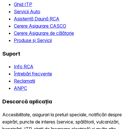
Ghid ITP
Servicii Auto
Asistență Daună RCA
Cerere Asigurare CASCO
Cerere Asigurare de călătorie
Produse și Servicii
Suport
Info RCA
Întrebări frecvente
Reclamații
ANPC
Descarcă aplicația
Accesibilitate, asigurari la preturi speciale, notificări despre
expirări, puncte de interes (service, spălătorii, vulcanizări,
benzinării, ITP, statii de încarcare electrică) și multe alte