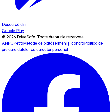
Descarcă din
Google Play
© 2026 DriveSafe. Toate drepturile rezervate.
ANPC
Petiții
Metode de plată
Termeni și condiții
Politica de
preluare datelor cu caracter personal