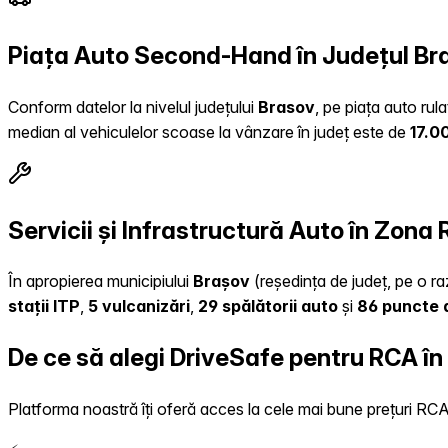
Piața Auto Second-Hand în Județul Br
Conform datelor la nivelul județului
Brasov
, pe piața auto rul
median al vehiculelor scoase la vânzare în județ este de
17.0
Servicii și Infrastructură Auto în Zona
În apropierea municipiului
Brașov
(reședința de județ, pe o raz
stații ITP
,
5 vulcanizări
,
29 spălătorii auto
și
86 puncte d
De ce să alegi DriveSafe pentru RCA î
Platforma noastră îți oferă acces la cele mai bune prețuri RCA, 