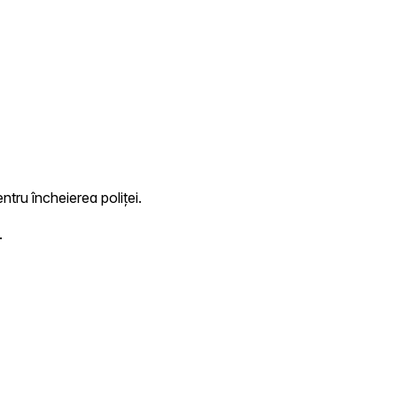
ntru încheierea poliței.
.