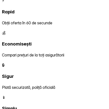
⚡
Rapid
Obții oferta în 60 de secunde
💰
Economisești
Compari prețuri de la toți asigurătorii
🔒
Sigur
Plată securizată, poliță oficială
📱
Simplu