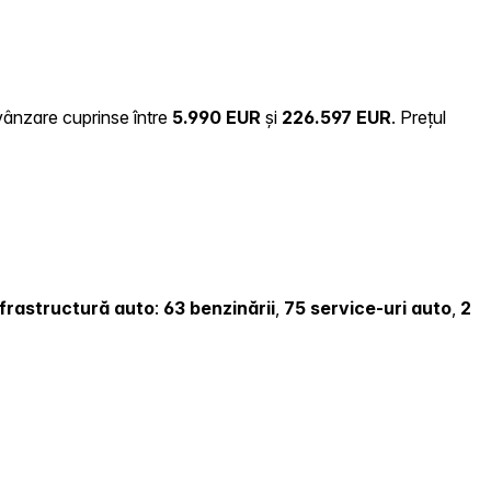
 vânzare cuprinse între
5.990 EUR
și
226.597 EUR
.
Prețul
infrastructură auto
:
63 benzinării
,
75 service-uri auto
,
2