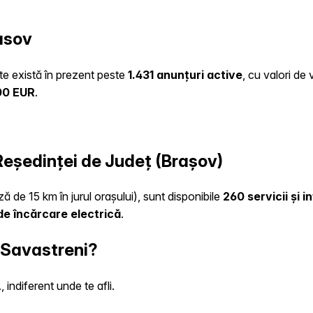
asov
ate există în prezent peste
1.431 anunțuri active
, cu valori de
00 EUR
.
 Reședinței de Județ (Brașov)
ă de 15 km în jurul orașului), sunt disponibile
260 servicii și 
e încărcare electrică
.
n Savastreni?
indiferent unde te afli.