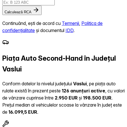
Calculează RCA
Continuând, ești de acord cu
Termenii
,
Politica de
confidențialitate
și documentul
IDD
.
Piața Auto Second-Hand în Județul
Vaslui
Conform datelor la nivelul județului
Vaslui
, pe piața auto
rulate există în prezent peste
126 anunțuri active
, cu valori
de vânzare cuprinse între
2.950 EUR
și
198.500 EUR
.
Prețul median al vehiculelor scoase la vânzare în județ este
de
16.099,5 EUR
.