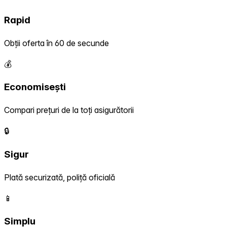
Rapid
Obții oferta în 60 de secunde
💰
Economisești
Compari prețuri de la toți asigurătorii
🔒
Sigur
Plată securizată, poliță oficială
📱
Simplu