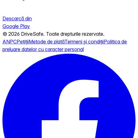
Descarcă din
Google Play
© 2026 DriveSafe. Toate drepturile rezervate.
ANPC
Petiții
Metode de plată
Termeni și condiții
Politica de
preluare datelor cu caracter personal