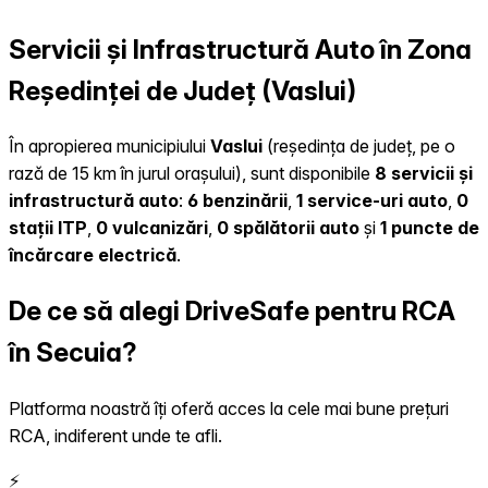
Servicii și Infrastructură Auto în Zona
Reședinței de Județ (Vaslui)
În apropierea municipiului
Vaslui
(reședința de județ, pe o
rază de 15 km în jurul orașului), sunt disponibile
8 servicii și
infrastructură auto
:
6 benzinării
,
1 service-uri auto
,
0
stații ITP
,
0 vulcanizări
,
0 spălătorii auto
și
1 puncte de
încărcare electrică
.
De ce să alegi DriveSafe pentru RCA
în Secuia?
Platforma noastră îți oferă acces la cele mai bune prețuri
RCA, indiferent unde te afli.
⚡