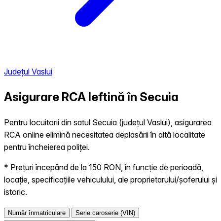
Județul Vaslui
Asigurare RCA Ieftină în
Secuia
Pentru locuitorii din satul Secuia (județul Vaslui), asigurarea
RCA online elimină necesitatea deplasării în altă localitate
pentru încheierea poliței.
* Prețuri începând de la 150 RON, în funcție de perioadă,
locație, specificațiile vehiculului, ale proprietarului/șoferului și
istoric.
Număr înmatriculare
Serie caroserie (VIN)