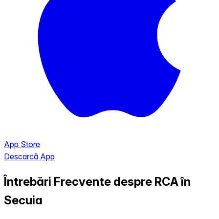
App Store
Descarcă App
Întrebări Frecvente despre RCA în
Secuia