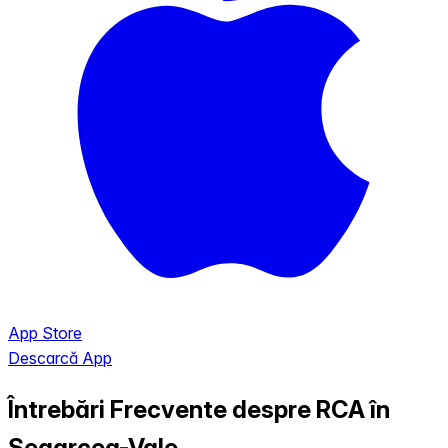
App Store
Descarcă App
Întrebări Frecvente despre RCA în
Segarcea-Vale