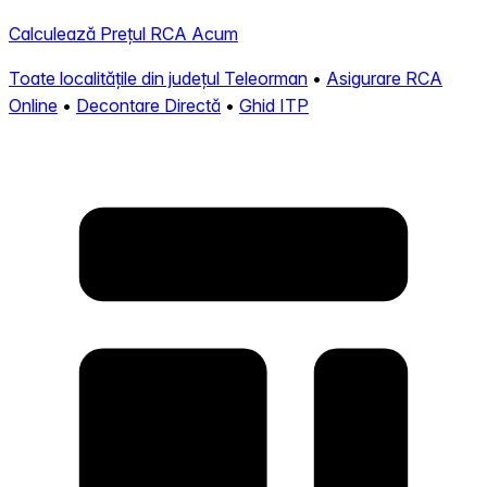
Calculează Prețul RCA Acum
Toate localitățile din județul Teleorman
•
Asigurare RCA
Online
•
Decontare Directă
•
Ghid ITP