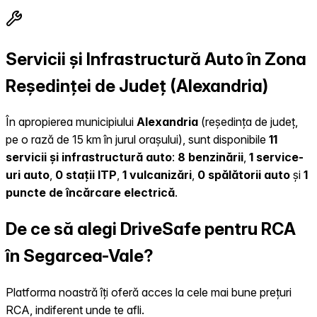
Servicii și Infrastructură Auto în Zona
Reședinței de Județ (Alexandria)
În apropierea municipiului
Alexandria
(reședința de județ,
pe o rază de 15 km în jurul orașului), sunt disponibile
11
servicii și infrastructură auto
:
8 benzinării
,
1 service-
uri auto
,
0 stații ITP
,
1 vulcanizări
,
0 spălătorii auto
și
1
puncte de încărcare electrică
.
De ce să alegi DriveSafe pentru RCA
în Segarcea-Vale?
Platforma noastră îți oferă acces la cele mai bune prețuri
RCA, indiferent unde te afli.