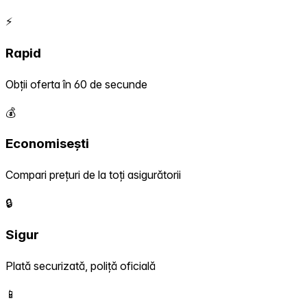
⚡
Rapid
Obții oferta în 60 de secunde
💰
Economisești
Compari prețuri de la toți asigurătorii
🔒
Sigur
Plată securizată, poliță oficială
📱