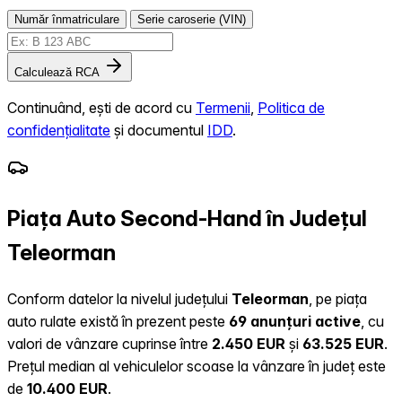
Număr înmatriculare
Serie caroserie (VIN)
Calculează RCA
Continuând, ești de acord cu
Termenii
,
Politica de
confidențialitate
și documentul
IDD
.
Piața Auto Second-Hand în Județul
Teleorman
Conform datelor la nivelul județului
Teleorman
, pe piața
auto rulate există în prezent peste
69 anunțuri active
, cu
valori de vânzare cuprinse între
2.450 EUR
și
63.525 EUR
.
Prețul median al vehiculelor scoase la vânzare în județ este
de
10.400 EUR
.