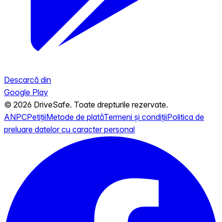
Descarcă din
Google Play
© 2026 DriveSafe. Toate drepturile rezervate.
ANPC
Petiții
Metode de plată
Termeni și condiții
Politica de
preluare datelor cu caracter personal