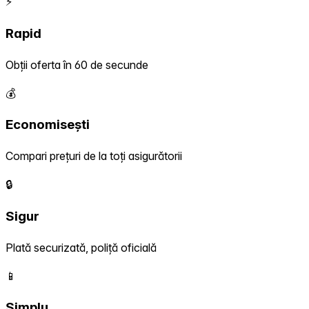
⚡
Rapid
Obții oferta în 60 de secunde
💰
Economisești
Compari prețuri de la toți asigurătorii
🔒
Sigur
Plată securizată, poliță oficială
📱
Simplu