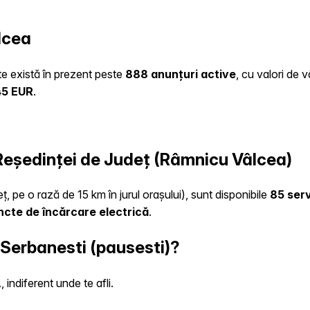
lcea
ate există în prezent peste
888 anunțuri active
, cu valori de 
45 EUR
.
a Reședinței de Județ (Râmnicu Vâlcea)
ț, pe o rază de 15 km în jurul orașului), sunt disponibile
85 serv
ncte de încărcare electrică
.
 Serbanesti (pausesti)?
indiferent unde te afli.