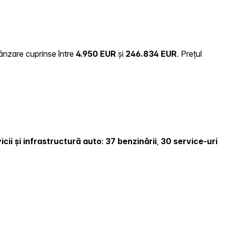
vânzare cuprinse între
4.950 EUR
și
246.834 EUR
.
Prețul
icii și infrastructură auto
:
37 benzinării
,
30 service-uri