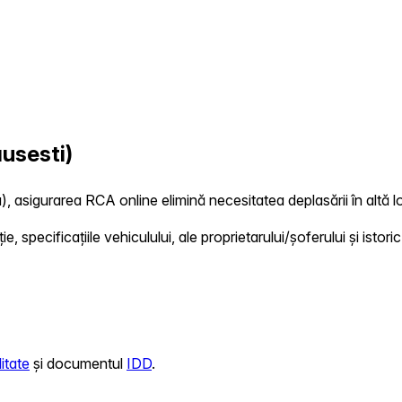
usesti)
), asigurarea RCA online elimină necesitatea deplasării în altă lo
 specificațiile vehiculului, ale proprietarului/șoferului și istoric
itate
și documentul
IDD
.