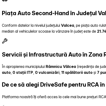
Piața Auto Second-Hand în Județul Va
Conform datelor la nivelul județului
Valcea
, pe piața auto rul
median al vehiculelor scoase la vânzare în județ este de
21.7
Servicii și Infrastructură Auto în Zon
În apropierea municipiului
Râmnicu Vâlcea
(reședința de jude
auto
,
0 stații ITP
,
0 vulcanizări
,
11 spălătorii auto
și
7 pu
De ce să alegi DriveSafe pentru RCA în
Platforma noastră îți oferă acces la cele mai bune prețuri RCA, 