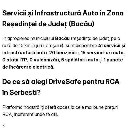
Servicii și Infrastructură Auto în Zona
Reședinței de Județ (Bacău)
În apropierea municipiului
Bacău
(reședința de județ, pe o
rază de 15 km în jurul orașului), sunt disponibile
41 servicii și
infrastructură auto
:
20 benzinării
,
15 service-uri auto
,
0 stații ITP
,
0 vulcanizări
,
5 spălătorii auto
și
1 puncte
de încărcare electrică
.
De ce să alegi DriveSafe pentru RCA
în Serbesti?
Platforma noastră îți oferă acces la cele mai bune prețuri
RCA, indiferent unde te afli.
⚡