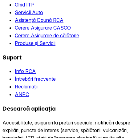
Ghid ITP
Servicii Auto
Asistență Daună RCA
Cerere Asigurare CASCO
Cerere Asigurare de călătorie
Produse și Servicii
Suport
Info RCA
Întrebări frecvente
Reclamații
ANPC
Descarcă aplicația
Accesibilitate, asigurari la preturi speciale, notificări despre
expirări, puncte de interes (service, spălătorii, vulcanizări,
benzinării, ITP, statii de încarcare electrică) și multe alte