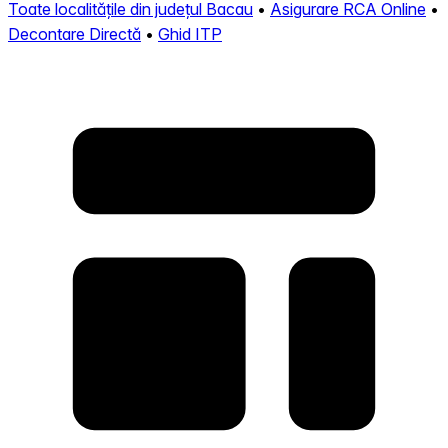
Toate localitățile din județul Bacau
•
Asigurare RCA Online
•
Decontare Directă
•
Ghid ITP