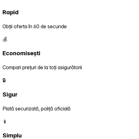
Rapid
Obții oferta în 60 de secunde
💰
Economisești
Compari prețuri de la toți asigurătorii
🔒
Sigur
Plată securizată, poliță oficială
📱
Simplu