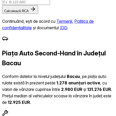
Calculează RCA
Continuând, ești de acord cu
Termenii
,
Politica de
confidențialitate
și documentul
IDD
.
Piața Auto Second-Hand în Județul
Bacau
Conform datelor la nivelul județului
Bacau
, pe piața auto
rulate există în prezent peste
1.278 anunțuri active
, cu
valori de vânzare cuprinse între
2.980 EUR
și
131.276 EUR
.
Prețul median al vehiculelor scoase la vânzare în județ este
de
12.925 EUR
.