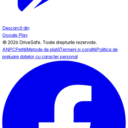
Descarcă din
Google Play
© 2026 DriveSafe. Toate drepturile rezervate.
ANPC
Petiții
Metode de plată
Termeni și condiții
Politica de
preluare datelor cu caracter personal