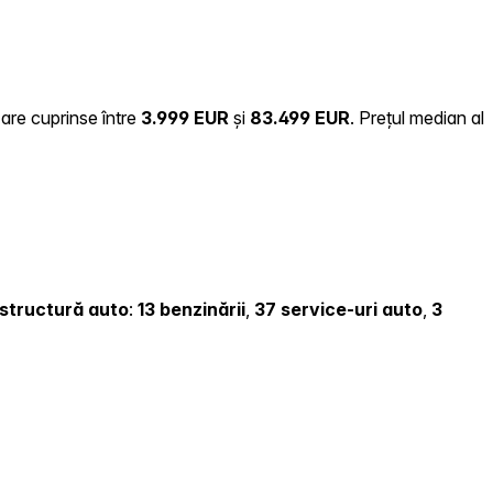
zare cuprinse între
3.999 EUR
și
83.499 EUR
.
Prețul median al
rastructură auto
:
13 benzinării
,
37 service-uri auto
,
3