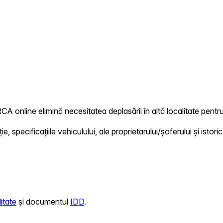
RCA online elimină necesitatea deplasării în altă localitate pentru
 specificațiile vehiculului, ale proprietarului/șoferului și istoric
itate
și documentul
IDD
.