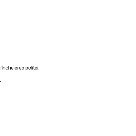
 încheierea poliței.
.