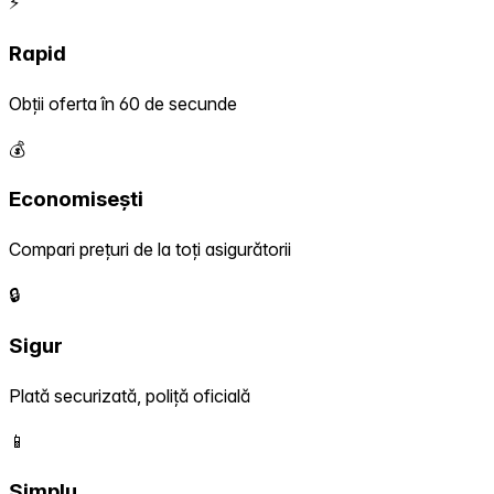
⚡
Rapid
Obții oferta în 60 de secunde
💰
Economisești
Compari prețuri de la toți asigurătorii
🔒
Sigur
Plată securizată, poliță oficială
📱
Simplu