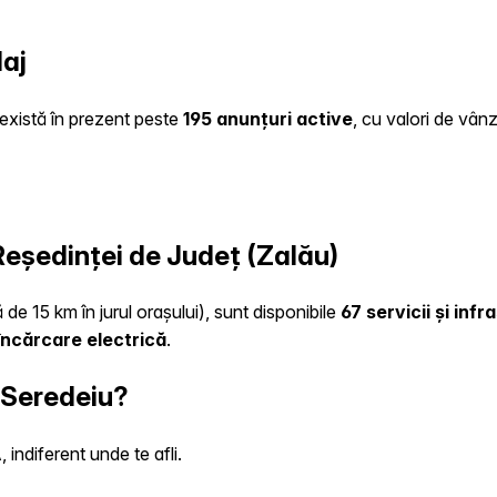
laj
e există în prezent peste
195 anunțuri active
, cu valori de vân
 Reședinței de Județ (Zalău)
 de 15 km în jurul orașului), sunt disponibile
67 servicii și inf
încărcare electrică
.
n Seredeiu?
indiferent unde te afli.