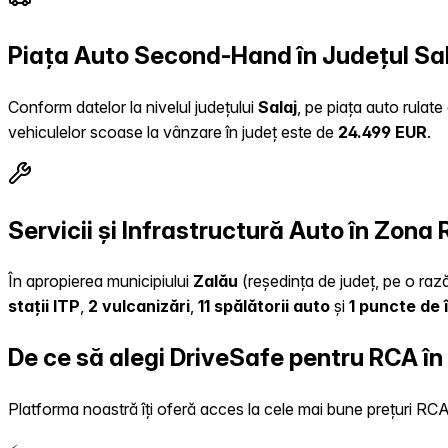
Piața Auto Second-Hand în Județul Sa
Conform datelor la nivelul județului
Salaj
, pe piața auto rulat
vehiculelor scoase la vânzare în județ este de
24.499 EUR
.
Servicii și Infrastructură Auto în Zona
În apropierea municipiului
Zalău
(reședința de județ, pe o rază
stații ITP
,
2 vulcanizări
,
11 spălătorii auto
și
1 puncte de 
De ce să alegi DriveSafe pentru RCA î
Platforma noastră îți oferă acces la cele mai bune prețuri RCA, 