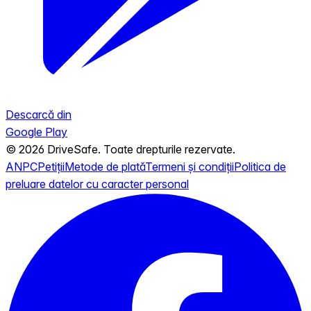
Descarcă din
Google Play
© 2026 DriveSafe. Toate drepturile rezervate.
ANPC
Petiții
Metode de plată
Termeni și condiții
Politica de
preluare datelor cu caracter personal