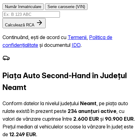
Număr înmatriculare
Serie caroserie (VIN)
Calculează RCA
Continuând, ești de acord cu
Termenii
,
Politica de
confidențialitate
și documentul
IDD
.
Piața Auto Second-Hand în Județul
Neamt
Conform datelor la nivelul județului
Neamt
, pe piața auto
rulate există în prezent peste
234 anunțuri active
, cu
valori de vânzare cuprinse între
2.600 EUR
și
90.900 EUR
.
Prețul median al vehiculelor scoase la vânzare în județ este
de
12.249 EUR
.