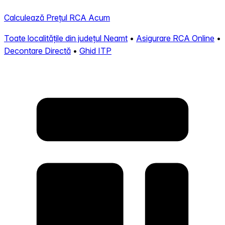
Calculează Prețul RCA Acum
Toate localitățile din județul Neamt
•
Asigurare RCA Online
•
Decontare Directă
•
Ghid ITP