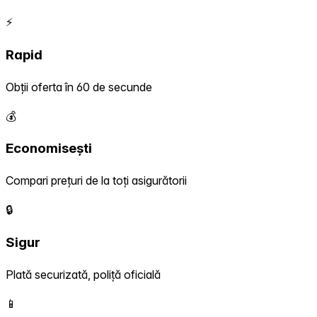
⚡
Rapid
Obții oferta în 60 de secunde
💰
Economisești
Compari prețuri de la toți asigurătorii
🔒
Sigur
Plată securizată, poliță oficială
📱