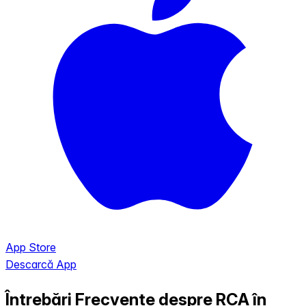
App Store
Descarcă App
Întrebări Frecvente despre RCA în