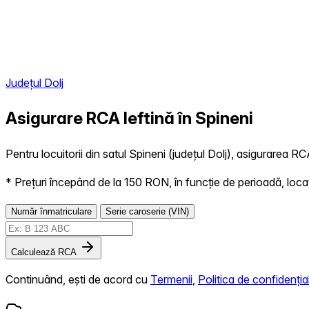
Județul Dolj
Asigurare RCA Ieftină în
Spineni
Pentru locuitorii din satul Spineni (județul Dolj), asigurarea RCA
* Prețuri începând de la 150 RON, în funcție de perioadă, locație,
Număr înmatriculare
Serie caroserie (VIN)
Calculează RCA
Continuând, ești de acord cu
Termenii
,
Politica de confidențial