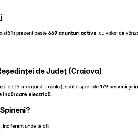
j
există în prezent peste
669 anunțuri active
, cu valori de vânz
 Reședinței de Județ (Craiova)
ză de 15 km în jurul orașului), sunt disponibile
179 servicii și 
e încărcare electrică
.
 Spineni?
indiferent unde te afli.