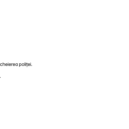
cheierea poliței.
.