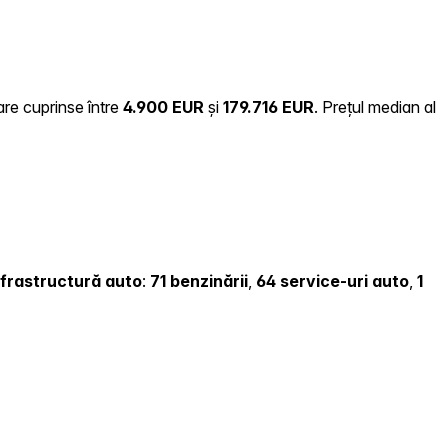
are cuprinse între
4.900 EUR
și
179.716 EUR
.
Prețul median al
infrastructură auto
:
71 benzinării
,
64 service-uri auto
,
1