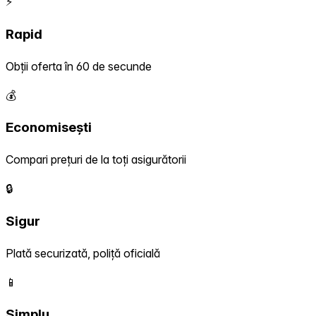
⚡
Rapid
Obții oferta în 60 de secunde
💰
Economisești
Compari prețuri de la toți asigurătorii
🔒
Sigur
Plată securizată, poliță oficială
📱
Simplu