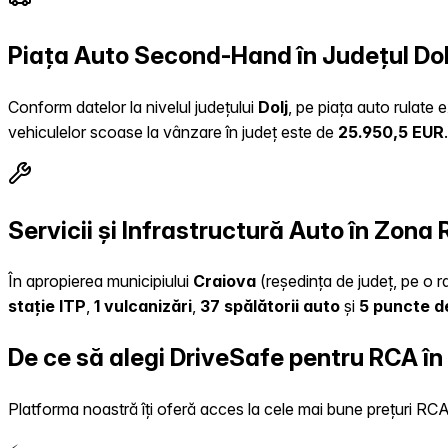
Piața Auto Second-Hand în Județul Dol
Conform datelor la nivelul județului
Dolj
, pe piața auto rulate 
vehiculelor scoase la vânzare în județ este de
25.950,5 EUR
.
Servicii și Infrastructură Auto în Zona
În apropierea municipiului
Craiova
(reședința de județ, pe o ra
stație ITP
,
1 vulcanizări
,
37 spălătorii auto
și
5 puncte d
De ce să alegi DriveSafe pentru RCA în
Platforma noastră îți oferă acces la cele mai bune prețuri RCA, 