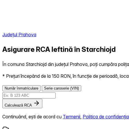
Județul Prahova
Asigurare RCA Ieftină în
Starchiojd
În comuna Starchiojd din județul Prahova, poți cumpăra polița 
* Prețuri începând de la 150 RON, în funcție de perioadă, locație,
Număr înmatriculare
Serie caroserie (VIN)
Calculează RCA
Continuând, ești de acord cu
Termenii
,
Politica de confidențial