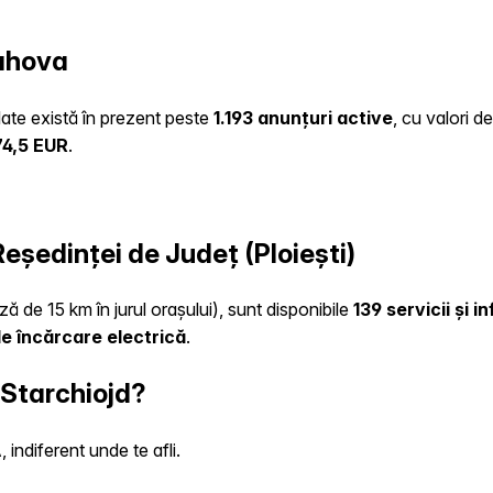
rahova
ulate există în prezent peste
1.193 anunțuri active
, cu valori d
74,5 EUR
.
Reședinței de Județ (Ploiești)
ză de 15 km în jurul orașului), sunt disponibile
139 servicii și 
e încărcare electrică
.
 Starchiojd?
indiferent unde te afli.