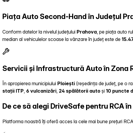
Piața Auto Second-Hand în Județul P
Conform datelor la nivelul județului
Prahova
, pe piața auto r
median al vehiculelor scoase la vânzare în județ este de
15.4
Servicii și Infrastructură Auto în Zona 
În apropierea municipiului
Ploiești
(reședința de județ, pe o ra
stații ITP
,
6 vulcanizări
,
24 spălătorii auto
și
10 puncte d
De ce să alegi DriveSafe pentru RCA în
Platforma noastră îți oferă acces la cele mai bune prețuri RCA, 