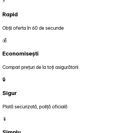
⚡
Rapid
Obții oferta în 60 de secunde
💰
Economisești
Compari prețuri de la toți asigurătorii
🔒
Sigur
Plată securizată, poliță oficială
📱
Simplu