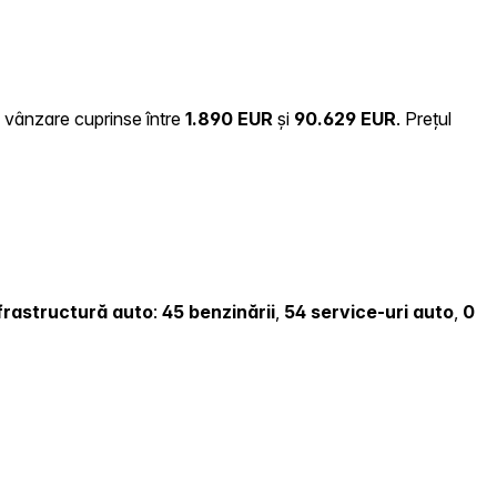
e vânzare cuprinse între
1.890 EUR
și
90.629 EUR
.
Prețul
infrastructură auto
:
45 benzinării
,
54 service-uri auto
,
0